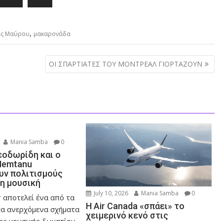
,
ίς Μαύρου
μακαρονάδα
ΟΙ ΣΠΑΡΤΙΑΤΕΣ ΤΟΥ ΜΟΝΤΡΕΑΛ ΓΙΟΡΤΑΖΟΥΝ
Mania Samba
0
εοδωρίδη και ο
Nemtanu
ν πολιτισμούς
τη μουσική
July 10, 2026
Mania Samba
0
 αποτελεί ένα από τα
Η Air Canada «σπάει» το
α ανερχόμενα σχήματα
χειμερινό κενό στις
ης μουσικής δωματίου