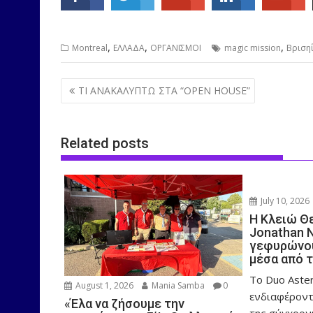
,
,
,
Montreal
ΕΛΛΑΔΑ
ΟΡΓΑΝΙΣΜΟΙ
magic mission
Βριση
Post
ΤΙ ΑΝΑΚΑΛΥΠΤΩ ΣΤΑ “OPEN HOUSE”
navigation
Related posts
July 10, 2026
Η Κλειώ Θ
Jonathan 
γεφυρώνου
μέσα από 
Το Duo Aster
August 1, 2026
Mania Samba
0
ενδιαφέροντ
«Έλα να ζήσουμε την
της σύγχρον