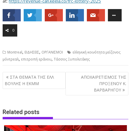
at:
https://revenue-can.keela.co/frc-lottery-2025
0
,
,
Montreal
ΕΙΔΗΣΕΙΣ
ΟΡΓΑΝΙΣΜΟΙ
ελληνική κοινότητα μείζονος
,
,
μόντρεαλ
επιτροπή εράνου
Τάσσος Ξυπολιτάκης
Post
ΣΤΑ ΘΕΜΑΤΑ ΤΗΣ ΕΛΛ
ΑΠΟΧΑΙΡΕΤΙΣΜΟΣ ΤΗΣ
navigation
ΒΟΥΛΗΣ Η ΕΚΜΜ
ΠΡΟΞΕΝΟΥ Κ.
ΒΑΡΒΑΡΗΓΟΥ
Related posts