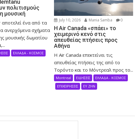
Nemtanu
ν πολιτισμούς
τη μουσική
July 10, 2026
Mania Samba
0
 αποτελεί ένα από τα
Η Air Canada «σπάει» το
α ανερχόμενα σχήματα
χειμερινό κενό στις
ης μουσικής δωματίου
απευθείας πτήσεις προς
...
Αθήνα
ΗΣΕΙΣ
ΕΛΛΑΔΑ - ΚΟΣΜΟΣ
Η Air Canada επεκτείνει τις
απευθείας πτήσεις της από το
Τορόντο και το Μόντρεαλ προς το...
Montreal
ΕΙΔΗΣΕΙΣ
ΕΛΛΑΔΑ - ΚΟΣΜΟΣ
ΕΠΙΧΕΙΡΗΣΕΙΣ
ΕΥ ΖΗΝ