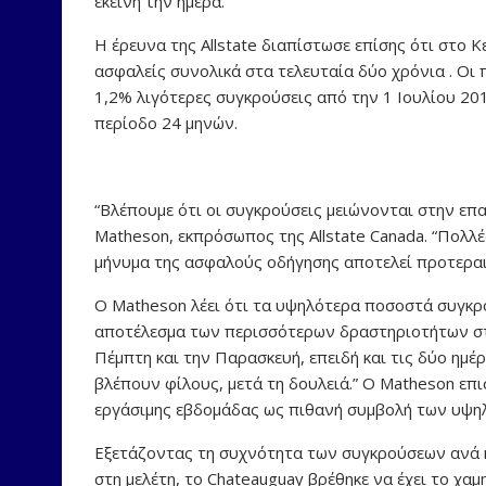
εκείνη την ημέρα.
Η έρευνα της Allstate διαπίστωσε επίσης ότι στο Κ
ασφαλείς συνολικά στα τελευταία δύο χρόνια . Οι 
1,2% λιγότερες συγκρούσεις από την 1 Ιουλίου 201
περίοδο 24 μηνών.
“Βλέπουμε ότι οι συγκρούσεις μειώνονται στην επαρχ
Matheson, εκπρόσωπος της Allstate Canada. “Πολ
μήνυμα της ασφαλούς οδήγησης αποτελεί προτεραιό
Ο Matheson λέει ότι τα υψηλότερα ποσοστά συγκρ
αποτέλεσμα των περισσότερων δραστηριοτήτων στ
Πέμπτη και την Παρασκευή, επειδή και τις δύο ημέ
βλέπουν φίλους, μετά τη δουλειά.” Ο Matheson επ
εργάσιμης εβδομάδας ως πιθανή συμβολή των υψη
Εξετάζοντας τη συχνότητα των συγκρούσεων ανά κ
στη μελέτη, το Chateauguay βρέθηκε να έχει το χ