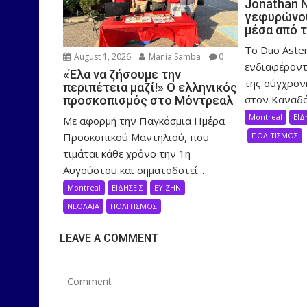
Jonathan 
γεφυρώνου
μέσα από 
Το Duo Aster
August 1, 2026
Mania Samba
0
ενδιαφέροντ
«Έλα να ζήσουμε την
της σύγχρον
περιπέτεια μαζί!» Ο ελληνικός
στον Καναδά,
προσκοπισμός στο Μόντρεαλ
Montreal
ΕΙΔ
Με αφορμή την Παγκόσμια Ημέρα
Προσκοπικού Μαντηλιού, που
ΠΟΛΙΤΙΣΜΟΣ
τιμάται κάθε χρόνο την 1η
Αυγούστου και σηματοδοτεί...
Montreal
ΕΙΔΗΣΕΙΣ
ΕΥ ΖΗΝ
ΝΕΟΛΑΙΑ
ΠΟΛΙΤΙΣΜΟΣ
LEAVE A COMMENT