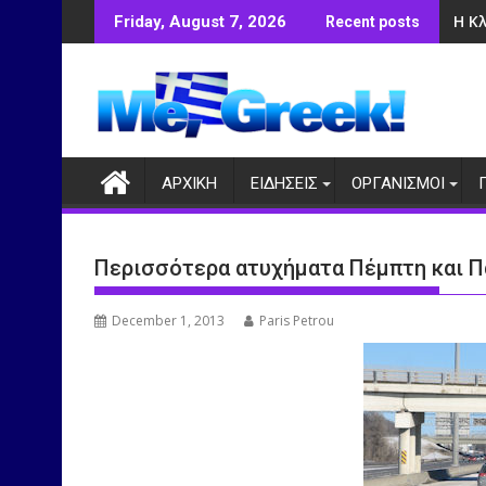
Skip
Η Κ
Friday, August 7, 2026
Recent posts
to
content
ΑΡΧΙΚΗ
ΕΙΔΗΣΕΙΣ
ΟΡΓΑΝΙΣΜΟΙ
Περισσότερα ατυχήματα Πέμπτη και 
December 1, 2013
Paris Petrou