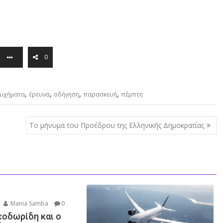
0
,
,
,
,
υχήματα
έρευνα
οδήγηση
παρασκευή
πέμπτη
Το μήνυμα του Προέδρου της Ελληνικής Δημοκρατίας
Mania Samba
0
εοδωρίδη και ο