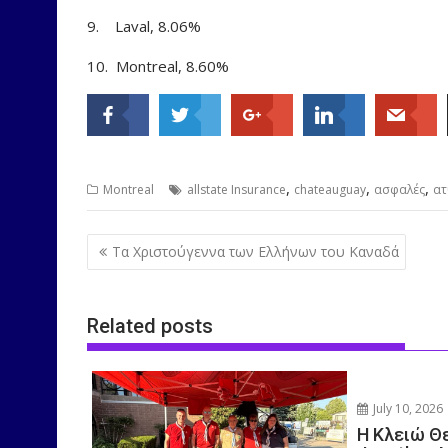
9. Laval, 8.06%
10. Montreal, 8.60%
,
,
,
Montreal
allstate Insurance
chateauguay
ασφαλές
ατ
Post
Τα Χριστούγεννα των Ελλήνων του Καναδά
navigation
Related posts
July 10, 2026
Η Κλειώ Θ