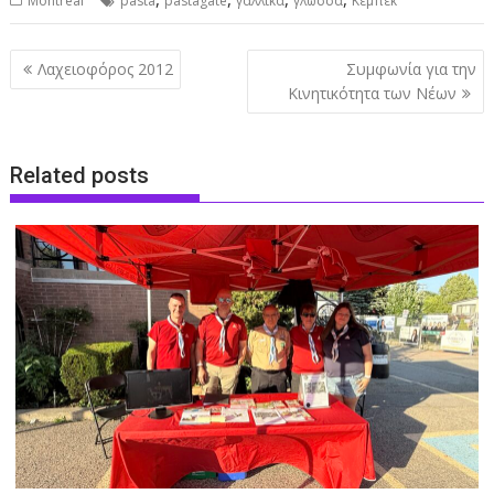
Montreal
pasta
pastagate
γαλλικά
γλώσσα
Κεμπέκ
Post
Λαχειοφόρος 2012
Συμφωνία για την
navigation
Κινητικότητα των Νέων
Related posts