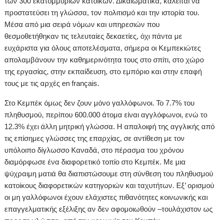
των 300 εκατομμυρίων κατοίκων. Δικαιωματικά, καλείται να
προστατεύσει τη γλώσσα, τον πολιτισμό και την ιστορία του.
Μέσα από μια σειρά νόμων και υπηρεσιών που
θεσμοθετήθηκαν τις τελευταίες δεκαετίες, όχι πάντα με
ευχάριστα για όλους αποτελέσματα, σήμερα οι Κεμπεκιώτες
απολαμβάνουν την καθημερινότητα τους στο σπίτι, στο χώρο
της εργασίας, στην εκπαίδευση, στο εμπόριο και στην επαφή
τους με τις αρχές en français.
Στο Κεμπέκ όμως δεν ζουν μόνο γαλλόφωνοι. Το 7.7% του
πληθυσμού, περίπου 600.000 άτομα είναι αγγλόφωνοι, ενώ το
12.3% έχει άλλη μητρική γλώσσα. Η απαλοιφή της αγγλικής από
τις επίσημες γλώσσες της επαρχίας, σε αντίθεση με τον
υπόλοιπο δίγλωσσο Καναδά, στο πέρασμα του χρόνου
διαμόρφωσε ένα διαφορετικό τοπίο στο Κεμπέκ. Με μια
ψύχραιμη ματιά θα διαπιστώσουμε στη σύνθεση του πληθυσμού
κατοίκους διαφορετικών κατηγοριών και ταχυτήτων. Εξ’ ορισμού
οι μη γαλλόφωνοι έχουν ελάχιστες πιθανότητες κοινωνικής και
επαγγελματικής εξέλιξης αν δεν αφομοιωθούν –τουλάχιστον ως