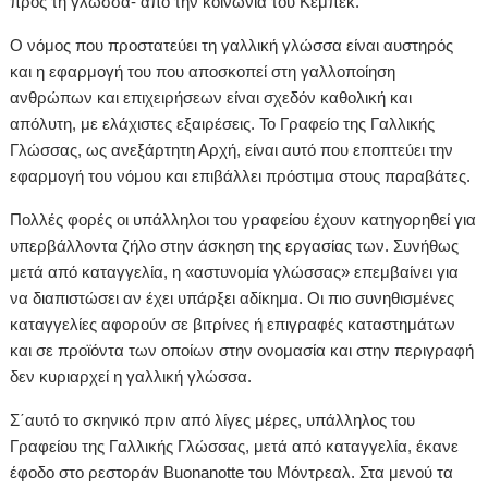
προς τη γλώσσα- από την κοινωνία του Κεμπέκ.
Ο νόμος που προστατεύει τη γαλλική γλώσσα είναι αυστηρός
και η εφαρμογή του που αποσκοπεί στη γαλλοποίηση
ανθρώπων και επιχειρήσεων είναι σχεδόν καθολική και
απόλυτη, με ελάχιστες εξαιρέσεις. Το Γραφείο της Γαλλικής
Γλώσσας, ως ανεξάρτητη Αρχή, είναι αυτό που εποπτεύει την
εφαρμογή του νόμου και επιβάλλει πρόστιμα στους παραβάτες.
Πολλές φορές οι υπάλληλοι του γραφείου έχουν κατηγορηθεί για
υπερβάλλοντα ζήλο στην άσκηση της εργασίας των. Συνήθως
μετά από καταγγελία, η «αστυνομία γλώσσας» επεμβαίνει για
να διαπιστώσει αν έχει υπάρξει αδίκημα. Οι πιο συνηθισμένες
καταγγελίες αφορούν σε βιτρίνες ή επιγραφές καταστημάτων
και σε προϊόντα των οποίων στην ονομασία και στην περιγραφή
δεν κυριαρχεί η γαλλική γλώσσα.
Σ΄αυτό το σκηνικό πριν από λίγες μέρες, υπάλληλος του
Γραφείου της Γαλλικής Γλώσσας, μετά από καταγγελία, έκανε
έφοδο στο ρεστοράν Buonanotte του Μόντρεαλ. Στα μενού τα