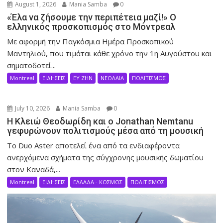
August 1, 2026
Mania Samba
0
«Έλα να ζήσουμε την περιπέτεια μαζί!» Ο
ελληνικός προσκοπισμός στο Μόντρεαλ
Με αφορμή την Παγκόσμια Ημέρα Προσκοπικού
Μαντηλιού, που τιμάται κάθε χρόνο την 1η Αυγούστου και
σηματοδοτεί...
Montreal
ΕΙΔΗΣΕΙΣ
ΕΥ ΖΗΝ
ΝΕΟΛΑΙΑ
ΠΟΛΙΤΙΣΜΟΣ
July 10, 2026
Mania Samba
0
Η Κλειώ Θεοδωρίδη και ο Jonathan Nemtanu
γεφυρώνουν πολιτισμούς μέσα από τη μουσική
Το Duo Aster αποτελεί ένα από τα ενδιαφέροντα
ανερχόμενα σχήματα της σύγχρονης μουσικής δωματίου
στον Καναδά,...
Montreal
ΕΙΔΗΣΕΙΣ
ΕΛΛΑΔΑ - ΚΟΣΜΟΣ
ΠΟΛΙΤΙΣΜΟΣ