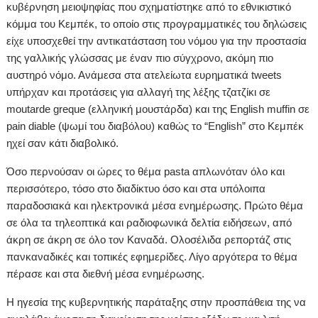
κυβέρνηση μειοψηφίας που σχηματίστηκε από το εθνικιστικό
κόμμα του Κεμπέκ, το οποίο στις προγραμματικές του δηλώσεις
είχε υποσχεθεί την αντικατάσταση του νόμου για την προστασία
της γαλλικής γλώσσας με έναν πιο σύγχρονο, ακόμη πιο
αυστηρό νόμο. Ανάμεσα στα ατελείωτα ευρηματικά tweets
υπήρχαν και προτάσεις για αλλαγή της λέξης τζατζίκι σε
moutarde greque (ελληνική μουστάρδα) και της English muffin σε
pain diable (ψωμί του διαβόλου) καθώς το “English” στο Κεμπέκ
ηχεί σαν κάτι διαβολικό.
Όσο περνούσαν οι ώρες το θέμα pasta απλωνόταν όλο και
περισσότερο, τόσο στο διαδίκτυο όσο και στα υπόλοιπα
παραδοσιακά και ηλεκτρονικά μέσα ενημέρωσης. Πρώτο θέμα
σε όλα τα τηλεοπτικά και ραδιοφωνικά δελτία ειδήσεων, από
άκρη σε άκρη σε όλο τον Καναδά. Ολοσέλιδα ρεπορτάζ στις
πανκαναδικές και τοπικές εφημερίδες. Λίγο αργότερα το θέμα
πέρασε και στα διεθνή μέσα ενημέρωσης.
Η ηγεσία της κυβερνητικής παράταξης στην προσπάθεια της να