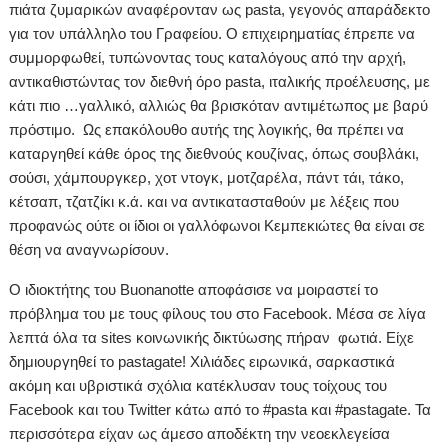
πιάτα ζυμαρικών αναφέρονταν ως pasta, γεγονός απαράδεκτο
για τον υπάλληλο του Γραφείου. Ο επιχειρηματίας έπρεπε να
συμμορφωθεί, τυπώνοντας τους καταλόγους από την αρχή,
αντικαθιστώντας τον διεθνή όρο pasta, ιταλικής προέλευσης, με
κάτι πιο …γαλλικό, αλλιώς θα βρισκόταν αντιμέτωπος με βαρύ
πρόστιμο.
Ως επακόλουθο αυτής της λογικής, θα πρέπει να
καταργηθεί κάθε όρος της διεθνούς κουζίνας, όπως σουβλάκι,
σούσι, χάμπουργκερ, χοτ ντογκ, μοτζαρέλα, πάντ τάι, τάκο,
κέτσαπ, τζατζίκι κ.ά. και να αντικατασταθούν με λέξεις που
προφανώς ούτε οι ίδιοι οι γαλλόφωνοι Κεμπεκιώτες θα είναι σε
θέση να αναγνωρίσουν.
Ο ιδιοκτήτης του Buonanotte αποφάσισε να μοιραστεί το
πρόβλημα του με τους φίλους του στο Facebook. Μέσα σε λίγα
λεπτά όλα τα sites κοινωνικής δικτύωσης πήραν
φωτιά. Είχε
δημιουργηθεί το pastagate! Χιλιάδες ειρωνικά, σαρκαστικά
ακόμη και υβριστικά σχόλια κατέκλυσαν τους τοίχους του
Facebook και του Twitter κάτω από το #pasta και #pastagate. Τα
περισσότερα είχαν ως άμεσο αποδέκτη την νεοεκλεγείσα