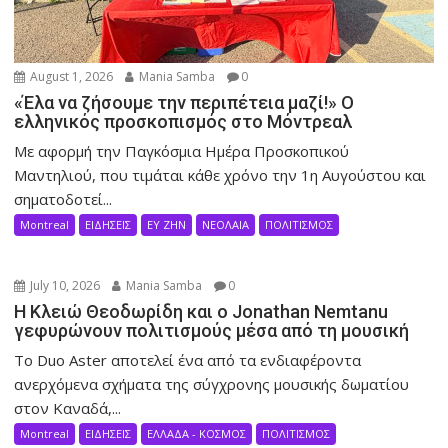
August 1, 2026
Mania Samba
0
«Έλα να ζήσουμε την περιπέτεια μαζί!» Ο
ελληνικός προσκοπισμός στο Μόντρεαλ
Με αφορμή την Παγκόσμια Ημέρα Προσκοπικού
Μαντηλιού, που τιμάται κάθε χρόνο την 1η Αυγούστου και
σηματοδοτεί...
Montreal
ΕΙΔΗΣΕΙΣ
ΕΥ ΖΗΝ
ΝΕΟΛΑΙΑ
ΠΟΛΙΤΙΣΜΟΣ
July 10, 2026
Mania Samba
0
Η Κλειώ Θεοδωρίδη και ο Jonathan Nemtanu
γεφυρώνουν πολιτισμούς μέσα από τη μουσική
Το Duo Aster αποτελεί ένα από τα ενδιαφέροντα
ανερχόμενα σχήματα της σύγχρονης μουσικής δωματίου
στον Καναδά,...
Montreal
ΕΙΔΗΣΕΙΣ
ΕΛΛΑΔΑ - ΚΟΣΜΟΣ
ΠΟΛΙΤΙΣΜΟΣ