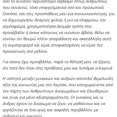
όσο το δυνατόν περισσότερο σεβασμό στους ανθρώπους
που συναντώ, τόσο επαγγελματικά όσο και προσωπικά.
Ωστόσο, εάν στις προσπάθειες μου για κοινωνικοποίηση, για
να δημιουργήσω δεσμούς φιλίας ή για να ελαφρύνω την
ατμόσφαιρα, χρησιμοποίησα άκομψο τρόπο που
προσέβαλλε ή έκανε κάποιους να νιώσουν άβολα, θέλω να
τονίσω ότι θεωρώ πλέον απαράδεκτη και ακατάλληλη αυτή
τη συμπεριφορά και είμαι αποφασισμένος να είμαι πιο
προσεκτικός στο μέλλον.
Για όσους έχω προσβάλλει, παρά τη θέλησή μου, να ξέρετε,
ότι ποτέ δεν ήταν στις προθέσεις μου και λυπάμαι ειλικρινά.
Η ισότητα μεταξύ γυναικών και ανδρών αποτελεί θεμελιώδη
αξία της κοινωνίας μας στο Κεμπέκ, που κατοχυρώνεται από
τον Χάρτη των Ανθρωπίνων Δικαιωμάτων και Ελευθεριών
και είναι για μένα αδιαπραγμάτευτη. Οι γυναίκες και οι
άνδρες έχουν το δικαίωμα να ζουν, να μαθαίνουν και να
εργάζονται σε ένα υγιές και ασφαλές περιβάλλον, με
σεβασμό και αρμονία.