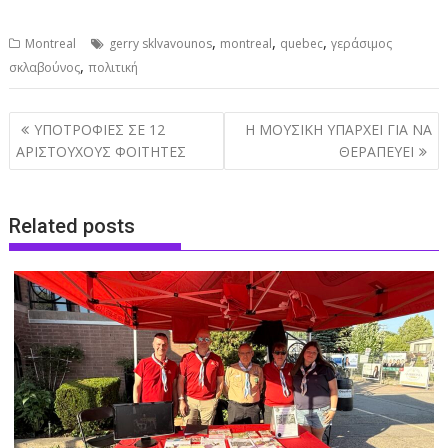
,
,
,
Montreal
gerry sklvavounos
montreal
quebec
γεράσιμος
,
σκλαβούνος
πολιτική
Post
ΥΠΟΤΡΟΦΙΕΣ ΣΕ 12
Η ΜΟΥΣΙΚΗ ΥΠΑΡΧΕΙ ΓΙΑ ΝΑ
navigation
ΑΡΙΣΤΟΥΧΟΥΣ ΦΟΙΤΗΤΕΣ
ΘΕΡΑΠΕΥΕΙ
Related posts