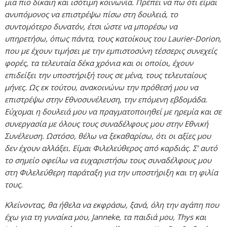
μια πιο δίκαιη και ισότιμη κοινωνία. Πρέπει να πω ότι είμαι
ανυπόμονος να επιστρέψω πίσω στη δουλειά, το
συντομότερο δυνατόν, έτσι ώστε να μπορέσω να
υπηρετήσω, όπως πάντα, τους κατοίκους του Laurier-Dorion,
που με έχουν τιμήσει με την εμπιστοσύνη τέσσερις συνεχείς
φορές, τα τελευταία δέκα χρόνια και οι οποίοι, έχουν
επιδείξει την υποστήριξή τους σε μένα, τους τελευταίους
μήνες. Ως εκ τούτου, ανακοινώνω την πρόθεσή μου να
επιστρέψω στην Εθνοσυνέλευση, την επόμενη εβδομάδα.
Εύχομαι η δουλειά μου να πραγματοποιηθεί με ηρεμία και σε
συνεργασία με όλους τους συναδέλφους μου στην Εθνική
Συνέλευση. Ωστόσο, θέλω να ξεκαθαρίσω, ότι οι αξίες μου
δεν έχουν αλλάξει. Είμαι Φιλελεύθερος από καρδιάς. Σ’ αυτό
το σημείο οφείλω να ευχαριστήσω τους συναδέλφους μου
στη Φιλελεύθερη παράταξη για την υποστήριξη και τη φιλία
τους.
Κλείνοντας, θα ήθελα να εκφράσω, ξανά, όλη την αγάπη που
έχω για τη γυναίκα μου, Janneke, τα παιδιά μου, Thys και