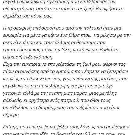
μεγάλη ανακούφιση την είδηση που επιβεβαίωσε την
αθωότητά μου, αυτό το επεισόδιο της ζωής θα αφήσει τα
σημάδια του πάνω μας.
Η προσωρινή απόσυρσή μου από την πολιτική ήταν μια
ευκαιρία για μένα να κάνω ένα βήμα πίσω, να μιλήσω με την
οικογένειά μου και τους άλλους ανθρώπους που
εμπιστεύομαι και, πάνω απ ‘όλα, να κάνω μια βαθιά και
ειλικρινή ενδοσκόπηση.
Είχα την ευκαιρία να επανεξετάσω τη ζωή μου, φέρνοντας
πίσω αναμνήσεις από τα εμπόδια που έπρεπε να ξεπεράσω
ως νέος του Park-Extension, γιος ανύπαντρης μητέρας, που
μεγάλωνε σε μια ποικιλόμορφη και μη προνομιούχο
γειτονιά, αλλά με την αγάπη μιας μαμάς, μιας μεγάλης
αδελφής, κι αργότερα ενός πατριού, που όλοι τους
συνέβαλλαν στη διαμόρφωση του ανθρώπου που είμαι
σήμερα.
Επίσης, μου επέτρεψε να ψάξω τους λόγους που με ώθησαν
στις νομικές σπουδές, τη δεκαετία του 90 και να κάνω την