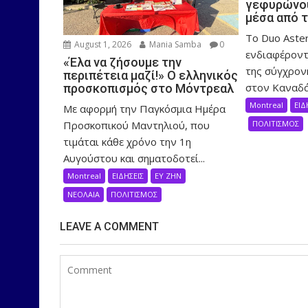
γεφυρώνου
μέσα από 
Το Duo Aster
August 1, 2026
Mania Samba
0
ενδιαφέροντ
«Έλα να ζήσουμε την
της σύγχρον
περιπέτεια μαζί!» Ο ελληνικός
στον Καναδά,
προσκοπισμός στο Μόντρεαλ
Montreal
ΕΙΔ
Με αφορμή την Παγκόσμια Ημέρα
Προσκοπικού Μαντηλιού, που
ΠΟΛΙΤΙΣΜΟΣ
τιμάται κάθε χρόνο την 1η
Αυγούστου και σηματοδοτεί...
Montreal
ΕΙΔΗΣΕΙΣ
ΕΥ ΖΗΝ
ΝΕΟΛΑΙΑ
ΠΟΛΙΤΙΣΜΟΣ
LEAVE A COMMENT