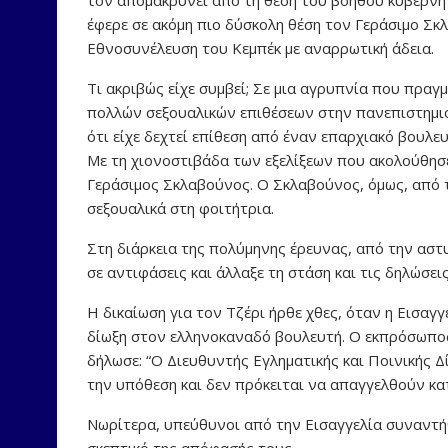
έφερε σε ακόμη πιο δύσκολη θέση τον Γεράσιμο Σκ
Εθνοσυνέλευση του Κεμπέκ με αναρρωτική άδεια.
Τι ακριβώς είχε συμβεί; Σε μια αγρυπνία που πρα
πολλών σεξουαλικών επιθέσεων στην πανεπιστημιού
ότι είχε δεχτεί επίθεση από έναν επαρχιακό βουλευ
Με τη χιονοστιβάδα των εξελίξεων που ακολούθησε
Γεράσιμος Σκλαβούνος. Ο Σκλαβούνος, όμως, από τ
σεξουαλικά στη φοιτήτρια.
Στη διάρκεια της πολύμηνης έρευνας, από την αστ
σε αντιφάσεις και άλλαξε τη στάση και τις δηλώσει
Η δικαίωση για τον Τζέρι ήρθε χθες, όταν η Εισαγγ
δίωξη στον ελληνοκαναδό βουλευτή. Ο εκπρόσωπος 
δήλωσε: “Ο Διευθυντής Εγληματικής και Ποινικής Δ
την υπόθεση και δεν πρόκειται να απαγγελθούν κατ
Νωρίτερα, υπεύθυνοι από την Εισαγγελία συναντήθ
σκεπτικό της απόφασής τους.