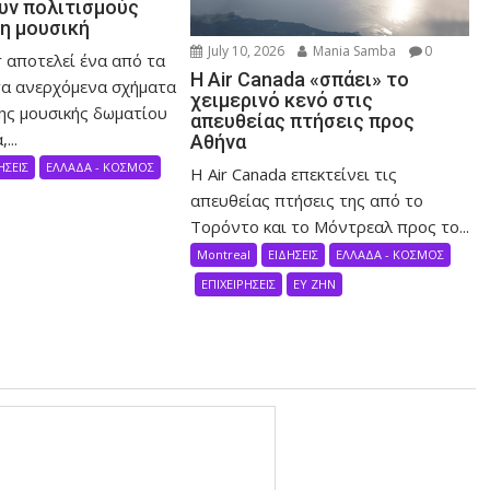
ν πολιτισμούς
τη μουσική
July 10, 2026
Mania Samba
0
 αποτελεί ένα από τα
Η Air Canada «σπάει» το
α ανερχόμενα σχήματα
χειμερινό κενό στις
ης μουσικής δωματίου
απευθείας πτήσεις προς
...
Αθήνα
ΗΣΕΙΣ
ΕΛΛΑΔΑ - ΚΟΣΜΟΣ
Η Air Canada επεκτείνει τις
απευθείας πτήσεις της από το
Τορόντο και το Μόντρεαλ προς το...
Montreal
ΕΙΔΗΣΕΙΣ
ΕΛΛΑΔΑ - ΚΟΣΜΟΣ
ΕΠΙΧΕΙΡΗΣΕΙΣ
ΕΥ ΖΗΝ