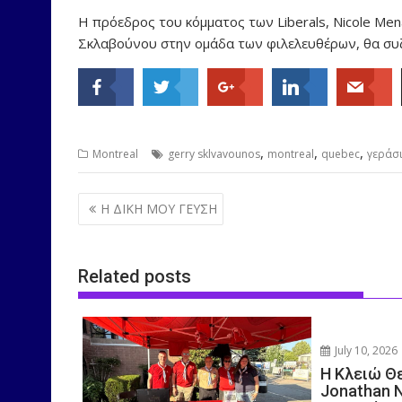
H πρόεδρος του κόμματος των Liberals, Nicole Me
Σκλαβούνου στην ομάδα των φιλελευθέρων, θα συζ
,
,
,
Montreal
gerry sklvavounos
montreal
quebec
γεράσ
Post
Η ΔΙΚΗ ΜΟΥ ΓΕΥΣΗ
navigation
Related posts
July 10, 2026
Η Κλειώ Θ
Jonathan 