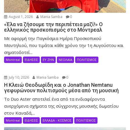
August 1, 2026
Mania Samba
0
«Έλα να ζήσουμε την περιπέτεια μαζί!» Ο
ελληνικός προσκοπισμός στο Μόντρεαλ
Με αφορμή την Παγκόσμια Ημέρα Προσκοπικού
Μαντηλιού, που τιμάται κάθε χρόνο την 1η Αυγούστου και
σηματοδοτεί...
Montreal
ΕΙΔΗΣΕΙΣ
ΕΥ ΖΗΝ
ΝΕΟΛΑΙΑ
ΠΟΛΙΤΙΣΜΟΣ
July 10, 2026
Mania Samba
0
Η Κλειώ Θεοδωρίδη και ο Jonathan Nemtanu
γεφυρώνουν πολιτισμούς μέσα από τη μουσική
Το Duo Aster αποτελεί ένα από τα ενδιαφέροντα
ανερχόμενα σχήματα της σύγχρονης μουσικής δωματίου
στον Καναδά,...
Montreal
ΕΙΔΗΣΕΙΣ
ΕΛΛΑΔΑ - ΚΟΣΜΟΣ
ΠΟΛΙΤΙΣΜΟΣ