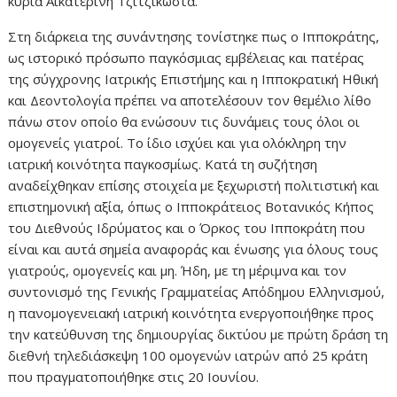
κυρία Αικατερίνη Τζιτζικώστα.
Στη διάρκεια της συνάντησης τονίστηκε πως ο Ιπποκράτης,
ως ιστορικό πρόσωπο παγκόσμιας εμβέλειας και πατέρας
της σύγχρονης Ιατρικής Επιστήμης και η Ιπποκρατική Ηθική
και Δεοντολογία πρέπει να αποτελέσουν τον θεμέλιο λίθο
πάνω στον οποίο θα ενώσουν τις δυνάμεις τους όλοι οι
ομογενείς γιατροί. Το ίδιο ισχύει και για ολόκληρη την
ιατρική κοινότητα παγκοσμίως. Κατά τη συζήτηση
αναδείχθηκαν επίσης στοιχεία με ξεχωριστή πολιτιστική και
επιστημονική αξία, όπως ο Ιπποκράτειος Βοτανικός Κήπος
του Διεθνούς Ιδρύματος και ο Όρκος του Ιπποκράτη που
είναι και αυτά σημεία αναφοράς και ένωσης για όλους τους
γιατρούς, ομογενείς και μη. Ήδη, με τη μέριμνα και τον
συντονισμό της Γενικής Γραμματείας Απόδημου Ελληνισμού,
η πανομογενειακή ιατρική κοινότητα ενεργοποιήθηκε προς
την κατεύθυνση της δημιουργίας δικτύου με πρώτη δράση τη
διεθνή τηλεδιάσκεψη 100 ομογενών ιατρών από 25 κράτη
που πραγματοποιήθηκε στις 20 Ιουνίου.