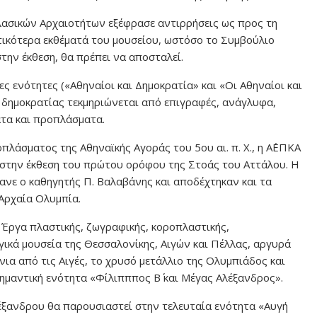
Κλασικών Αρχαιοτήτων εξέφρασε αντιρρήσεις ως προς τη
τικότερα εκθέματά του μουσείου, ωστόσο το Συμβούλιο
στην έκθεση, θα πρέπει να αποσταλεί.
ς ενότητες («Αθηναίοι και Δημοκρατία» και «Οι Αθηναίοι και
ς δημοκρατίας τεκμηριώνεται από επιγραφές, ανάγλυφα,
ατα και προπλάσματα.
λάσματος της Αθηναϊκής Αγοράς του 5ου αι. π. Χ., η Α΄ΕΠΚΑ
ι στην έκθεση του πρώτου ορόφου της Στοάς του Αττάλου. Η
νε ο καθηγητής Π. Βαλαβάνης και αποδέχτηκαν και τα
Αρχαία Ολυμπία.
. Έργα πλαστικής, ζωγραφικής, κοροπλαστικής,
γικά μουσεία της Θεσσαλονίκης, Αιγών και Πέλλας, αργυρά
ια από τις Αιγές, το χρυσό μετάλλιο της Ολυμπιάδος και
ημαντική ενότητα «Φίλιπππος Β΄ και Μέγας Αλέξανδρος».
έξανδρου θα παρουσιαστεί στην τελευταία ενότητα «Αυγή