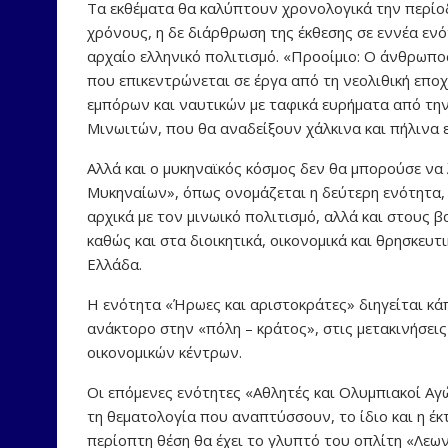
Τα εκθέματα θα καλύπτουν χρονολογικά την περίο
χρόνους, η δε διάρθρωση της έκθεσης σε εννέα ενό
αρχαίο ελληνικό πολιτισμό. «Προοίμιο: Ο άνθρωπο
που επικεντρώνεται σε έργα από τη νεολιθική επο
εμπόρων και ναυτικών με ταφικά ευρήματα από την
Μινωιτών, που θα αναδείξουν χάλκινα και πήλινα ει
Αλλά και ο μυκηναϊκός κόσμος δεν θα μπορούσε να 
Μυκηναίων», όπως ονομάζεται η δεύτερη ενότητα,
αρχικά με τον μινωικό πολιτισμό, αλλά και στους
καθώς και στα διοικητικά, οικονομικά και θρησκευ
Ελλάδα.
Η ενότητα «Ήρωες και αριστοκράτες» διηγείται κ
ανάκτορο στην «πόλη – κράτος», στις μετακινήσει
οικονομικών κέντρων.
Οι επόμενες ενότητες «Αθλητές και Ολυμπιακοί Αγ
τη θεματολογία που αναπτύσσουν, το ίδιο και η έκ
περίοπτη θέση θα έχει το γλυπτό του οπλίτη «Λεων