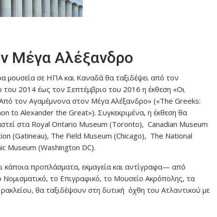
ον Μέγα Αλέξανδρο
ρα μουσεία σε ΗΠΑ και Καναδά θα ταξιδέψει από τον
ο του 2014 έως τον Σεπτέμβριο του 2016 η έκθεση «Οι
 Από τον Αγαμέμνονα στον Μέγα Αλέξανδρο» («Τhe Greeks:
 to Alexander the Great»). Συγκεκριμένα, η έκθεση θα
στεί στα Royal Ontario Museum (Toronto), Canadian Museum
zation (Gatineau), The Field Museum (Chicago), The National
ic Museum (Washington DC).
αι κάποια προπλάσματα, εκμαγεία και αντίγραφα— από
ο Νομισματικό, το Επιγραφικό, το Μουσείο Ακρόπολης, τα
ρακλείου, θα ταξιδέψουν στη δυτική όχθη του Ατλαντικού με