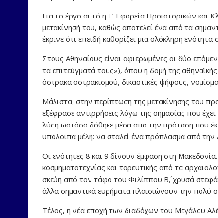
Για το έργο αυτό η Ε’ Εφορεία Προϊστορικών και 
μετακίνησή του, καθώς αποτελεί ένα από τα σημαν
έκρινε ότι επειδή καθορίζει μια ολόκληρη ενότητα 
Στους Αθηναίους είναι αφιερωμένες οι δύο επόμενε
τα επιτεύγματά τους»), όπου η δομή της αθηναϊκή
όστρακα οστρακισμού, δικαστικές ψήφους, νομίσμ
Μάλιστα, στην περίπτωση της μετακίνησης του προπ
εξέφρασε αντιρρήσεις λόγω της σημασίας που έχε
λύση ωστόσο δόθηκε μέσα από την πρόταση που έκα
υπόλοιπα μέλη: να σταλεί ένα πρόπλασμα από την 
Οι ενότητες 8 και 9 δίνουν έμφαση στη Μακεδονία
κοσμηματοτεχνίας και τορευτικής από τα αρχαιολο
σκεύη από τον τάφο του Φιλίππου Β΄, χρυσά στεφάν
άλλα σημαντικά ευρήματα πλαισιώνουν την πολύ σ
Τέλος, η νέα εποχή των διαδόχων του Μεγάλου Αλ