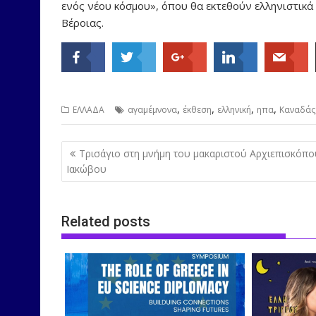
ενός νέου κόσμου», όπου θα εκτεθούν ελληνιστικά
Βέροιας.
,
,
,
,
ΕΛΛΑΔΑ
αγαμέμνονα
έκθεση
ελληνική
ηπα
Καναδάς
Post
Τρισάγιο στη μνήμη του μακαριστού Αρχιεπισκόπο
navigation
Ιακώβου
Related posts