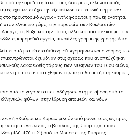
δο από την προϊστορία ως τους ύστερους ελληνιστικούς
τητες έχει ως στόχο την εξοικείωση του επισκέπτη με τον
ς στο προϊστορικό Αιγαίο» τιτλοφορείται η πρώτη ενότητα,
χή στον ελλαδικό χώρο, την παρουσία των Κυκλαδιτών
 Αμοργό, τη Νάξο και την Πάρο, αλλά και από τον κόσμο των
δώλια, καραμαϊκά αγγεία, πινακίδες γραμμικής γραφής Α κ.α.
λείπει από μια τέτοια έκθεση. «Ο Αγαμέμνων και ο κόσμος των
 επικεντρώνεται όχι μόνον στις σχέσεις που αναπτύχθηκαν
 βασιλικούς λακκοειδείς τάφους των Μυκηνών του 16ου αιώνα,
τικά κέντρα που αναπτύχθηκαν την περίοδο αυτή στην κυρίως
άποια από τα γεγονότα που οδήγησαν στη μετάβαση από το
ς ελληνικών φύλων, στην ίδρυση αποικιών και νέων
ώνες» ή «Κούροι και Κόραι» μιλούν από μόνες τους ως προς
τη ενότητα «Λεωνίδας, ο βασιλιάς της Σπάρτης», όπου
ίδα» (480-470 π. Χ.) από το Μουσείο της Σπάρτης.