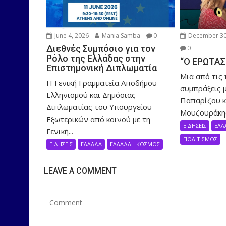
June 4, 2026
Mania Samba
0
December 30
Διεθνές Συμπόσιο για τον
0
Ρόλο της Ελλάδας στην
“Ο ΕΡΩΤΑΣ
Επιστημονική Διπλωματία
Μια από τις
Η Γενική Γραμματεία Αποδήμου
συμπράξεις μ
Ελληνισμού και Δημόσιας
Παπαρίζου κ
Διπλωματίας του Υπουργείου
Μουζουράκης!
Εξωτερικών από κοινού με τη
ΕΙΔΗΣΕΙΣ
ΕΛΛ
Γενική...
ΠΟΛΙΤΙΣΜΟΣ
ΕΙΔΗΣΕΙΣ
ΕΛΛΑΔΑ
ΕΛΛΑΔΑ - ΚΟΣΜΟΣ
LEAVE A COMMENT