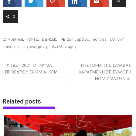
0
,
,
,
,
Montreal
ΓΙΟΡΤΕΣ
ΕΙΔΗΣΕΙΣ
25η μαρτίου
montreal
ελληνική
,
κοινότητα μείζονος μόντρεαλ
ελληνισμός
Post
1821-2021 ΜΗΝΥΜΑ
Η ΙΣΤΟΡΙΑ ΤΗΣ ΕΛΛΑΔΑΣ
navigation
ΠΡΟΕΔΡΟΥ EKMM A. ΚΡΙΛΗ
ΧΑΡΑΓΜΕΝΗ ΣΕ ΣΥΛΛΟΓΗ
ΝΟΜΙΣΜΑΤΩΝ
Related posts