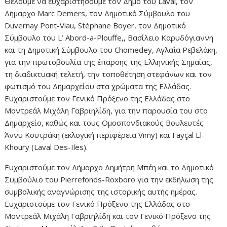
Θέλουμε να ευχαριστήσουμε τον Δήμο του Laval, τον
Δήμαρχο Marc Demers, τον Δημοτικό Σύμβουλο του
Duvernay Pont-Viau, Stéphane Boyer, τον Δημοτικό
Σύμβουλο του L’ Abord-a-Plouffe,, Βασίλειο Καρυδόγιαννη
και τη Δημοτική Σύμβουλο του Chomedey, Αγλαΐα Ρεβελάκη,
για την πρωτοβουλία της έπαρσης της Ελληνικής Σημαίας,
τη διαδικτυακή τελετή, την τοποθέτηση στεφάνων και τον
φωτισμό του Δημαρχείου στα χρώματα της Ελλάδας.
Ευχαριστούμε τον Γενικό Πρόξενο της Ελλάδας στο
Μοντρεάλ Μιχάλη Γαβριηλίδη, για την παρουσία του στο
Δημαρχείο, καθώς και τους Ομοσπονδιακούς Βουλευτές
Άννυ Κουτράκη (εκλογική περιφέρεια Vimy) και Fayçal El-
Khoury (Laval Des-Iles).
Ευχαριστούμε τον Δήμαρχο Δημήτρη Μπέη και το Δημοτικό
Συμβούλιο του Pierrefonds-Roxboro για την εκδήλωση της
συμβολικής αναγνώρισης της ιστορικής αυτής ημέρας.
Ευχαριστούμε τον Γενικό Πρόξενο της Ελλάδας στο
Μοντρεάλ Μιχάλη Γαβριηλίδη και τον Γενικό Πρόξενο της