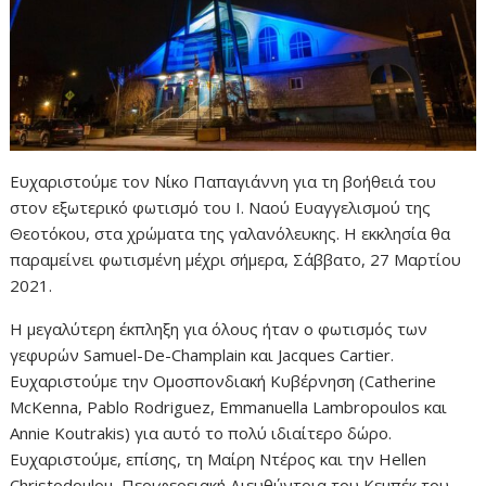
Ευχαριστούμε τον Νίκο Παπαγιάννη για τη βοήθειά του
στον εξωτερικό φωτισμό του Ι. Ναού Ευαγγελισμού της
Θεοτόκου, στα χρώματα της γαλανόλευκης. Η εκκλησία θα
παραμείνει φωτισμένη μέχρι σήμερα, Σάββατο, 27 Μαρτίου
2021.
Η μεγαλύτερη έκπληξη για όλους ήταν ο φωτισμός των
γεφυρών Samuel-De-Champlain και Jacques Cartier.
Ευχαριστούμε την Ομοσπονδιακή Κυβέρνηση (Catherine
McKenna, Pablo Rodriguez, Emmanuella Lambropoulos και
Annie Koutrakis) για αυτό το πολύ ιδιαίτερο δώρο.
Ευχαριστούμε, επίσης, τη Μαίρη Ντέρος και την Hellen
Christodoulou, Περιφερειακή Διευθύντρια του Κεμπέκ του