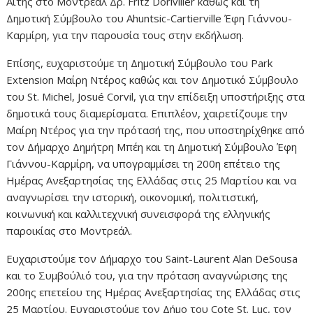
Αϊτής στο Μοντρεάλ Δρ. Fritz Dorivilier καθώς και τη
Δημοτική Σύμβουλο του Ahuntsic-Cartierville Έφη Γιάννου-
Καρμίρη, για την παρουσία τους στην εκδήλωση.
Επίσης, ευχαριστούμε τη Δημοτική Σύμβουλο του Park
Extension Μαίρη Ντέρος καθώς και τον Δημοτικό Σύμβουλο
του St. Michel, Josué Corvil, για την επίδειξη υποστήριξης στα
δημοτικά τους διαμερίσματα. Επιπλέον, χαιρετίζουμε την
Μαίρη Ντέρος για την πρότασή της, που υποστηρίχθηκε από
τον Δήμαρχο Δημήτρη Μπέη και τη Δημοτική Σύμβουλο Έφη
Γιάννου-Καρμίρη, να υπογραμμίσει τη 200η επέτειο της
Ημέρας Ανεξαρτησίας της Ελλάδας στις 25 Μαρτίου και να
αναγνωρίσει την ιστορική, οικονομική, πολιτιστική,
κοινωνική και καλλιτεχνική συνεισφορά της ελληνικής
παροικίας στο Μοντρεάλ.
Ευχαριστούμε τον Δήμαρχο του Saint-Laurent Alan DeSousa
και το Συμβούλιό του, για την πρόταση αναγνώρισης της
200ης επετείου της Ημέρας Ανεξαρτησίας της Ελλάδας στις
25 Μαρτίου. Ευχαριστούμε τον Δήμο του Cote St. Luc, τον