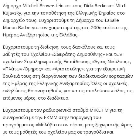
Δήμαρχο Mitchell Brownstein και τους Dida Berku και Mitch
Kujavsky, για την τοποθέτηση της Ελληνικής Σημαίας στο
Δημαρχείο τους. Ευχαριστούμε τη Δήμαρχο του LaSalle
Manon Barbe για τον χαιρετισμό της στη 200η επέτειο της
Ημέρας Ανεξαρτησίας της Ελλάδας.
Ευχαριστούμε τη διοίκηση, τους δασκάλους και τους
μαθητές του Σχολείου «Σωκράτης-Δημοσθένης» και των
σχολείων Συμπληρωματικής Εκπαίδευσης «Άγιος Νικόλαος»,
«Πλάτων-Όμηρος» και «Αριστοτέλης», για την εξαιρετική
δουλειά τους στη διοργάνωση των διαδικτυακών εορτασμών
της Ημέρας της Ελληνικής Ανεξαρτησίας. Όλες οι σχολικές
εκδηλώσεις θα αναρτηθούν, για να τις απολαύσουν όλοι, τις
επόμενες μέρες, στο διαδίκτυο.
Ευχαριστούμε τον ραδιοφωνικό σταθμό MIKE FM για τη
συνεργασία με την ΕΚΜΜ στην παραγωγή του
προγράμματος «Μολύβια στον αέρα», μιας ξεχωριστής ώρας
με τους μαθητές του σχολείου μας σε τραγούδια και