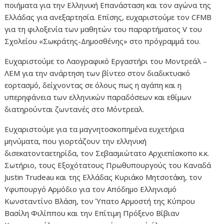
ποιήματα για την Ελληνική Επανάσταση και τον αγώνα της
Ελλάδας για ανεξαρτησία. Επίσης, ευχαριστούμε τον CFMB
για τη φιλοξενία των μαθητών του παραρτήματος V του
Σχολείου «Σωκράτης-Δημοσθένης» στο πρόγραμμά του.
Ευχαριστούμε το Λαογραφικό Εργαστήρι του Μοντρεάλ –
ΛΕΜ για την ανάρτηση των βίντεο στον διαδικτυακό
εορτασμό, δείχνοντας σε όλους πως η αγάπη και η
υπερηφάνεια των ελληνικών παραδόσεων και εθίμων
διατηρούνται ζωντανές στο Μόντρεαλ.
Ευχαριστούμε για τα μαγνητοσκοπημένα ευχετήρια
μηνύματα, που γιορτάζουν την ελληνική
δισεκατονταετηρίδα, τον Σεβασμιώτατο Αρχιεπίσκοπο κ.κ.
Σωτήριο, τους Εξοχότατους Πρωθυπουργούς του Καναδά
Justin Trudeau και της Ελλάδας Κυριάκο Μητσοτάκη, τον
Υφυπουργό Αρμόδιο για τον Απόδημο Ελληνισμό
Κωνσταντίνο Βλάση, τον Ύπατο Αρμοστή της Κύπρου
Βασίλη Φιλίππου και την Επίτιμη Πρόξενο Βίβιαν