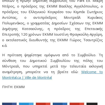
οποίων η πρώην δημοτική σύμβουλος του Park Ex. Μαίρη
Ντέρος, ο πρόεδρος της ΕΚΜΜ Βασίλης Αγγελόπουλος, ο
πρόεδρος του Ελληνικού Κογκρέσο του Κεμπέκ Σωτήριος
Αντύπας, ο αντιπρόεδρος Μοντρεάλ Κυριάκος
Πολυμενάκος, ο γραμματέας Δημοσίων Σχέσεων της ΕΚΜΜ
Δημήτρης Κατσαούνης, η πρόεδρος της Επετειακής
Επιτροπής 120 χρόνων ΕΚΜΜ Ιουστίνη Φραγκούλη-Αργύρη,
ο εκτελεστικός διευθυντής της ΕΚΜΜ Γιώρος Τσαντρίζος
κ.ά.
Η πρόταση ψηφίστηκε ομόφωνα από το Συμβούλιο. Τη
σύνθεση του Δημοτικού Συμβουλίου της πόλης του
Μόντρεαλ, που υπηρετεί μετά την τελευταία εκλογική
αναμέτρηση, μπορείτε να τη βρείτε εδώ:
Welcome to
Montréal.ca | Ville de Montréal
ΠΗΓΗ: ΕΚΜΜ