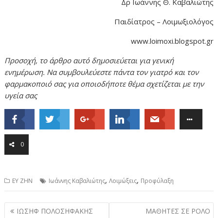
Δρ Ιωάννης Θ. Καβαλιώτης
Παιδίατρος – Λοιμωξιολόγος
www.loimoxi.blogspot.gr
Προσοχή, το άρθρο αυτό δημοσιεύεται για γενική
ενημέρωση. Να συμβουλεύεστε πάντα τον γιατρό και τον
φαρμακοποιό σας για οποιοδήποτε θέμα σχετίζεται με την
υγεία σας
0
,
,
ΕΥ ΖΗΝ
Ιωάννης Καβαλιώτης
Λοιμώξεις
Προφύλαξη
Post
ΙΩΣΗΦ ΠΟΛΟΣΗΦΑΚΗΣ
ΜΑΘΗΤΕΣ ΣΕ ΡΟΛΟ