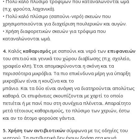
• Πολύ καλό πλύσιμο τροφίμων που καταναλώνονται ωμά
(π.χ. φρούτα, λαχανικά).
• Πολύ καλό πλύσιμο (σαπούνι-νερό) σκευών που
χρησιμοποιούνται για διαχείριση πουλερικών και αυγών.
• Χρήση διαφορετικών σκευών για τρόφιμα που
καταναλώνονται ωμά.
4.
Καλός
καθαρισμός
με σαπούνι και νερό των
επιφανειών
του σπιτιού και γενικά του χώρου διαβίωσης (π.χ. σχολείο,
γραφείο κλπ). Έτσι απομακρύνονται η σκόνη και τα
περισσότερα μικρόβια. Τα πιο επικίνδυνα μέρη για ύπαρξη
μικροβίων είναι η κουζίνα και το
μπάνιο. Και τα δύο είναι ανάγκη να διατηρούνται απολύτως
καθαρά. Οι επιφάνειες σκουπίζονται με χαρτί το οποίο
πετιέται ή με πανί που στη συνέχεια πλένεται. Απαραίτητο
μετά τέτοιους καθαρισμούς, το πλύσιμο των χεριών, έστω
και αν το άτομο φορούσε γάντια.
5.
Χρήση των αντιβιοτικών
σύμφωνα με τις οδηγίες του
γιατρού. Τα αντιβιοτικά δεν έχουν δράση στα κοινά