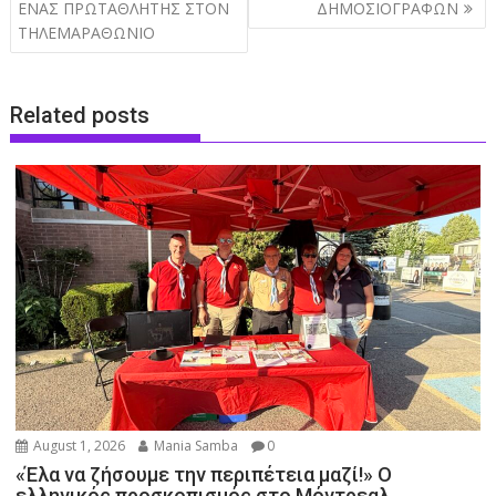
navigation
ΕΝΑΣ ΠΡΩΤΑΘΛΗΤΗΣ ΣΤΟΝ
ΔΗΜΟΣΙΟΓΡΑΦΩΝ
ΤΗΛΕΜΑΡΑΘΩΝΙΟ
Related posts
August 1, 2026
Mania Samba
0
«Έλα να ζήσουμε την περιπέτεια μαζί!» Ο
ελληνικός προσκοπισμός στο Μόντρεαλ