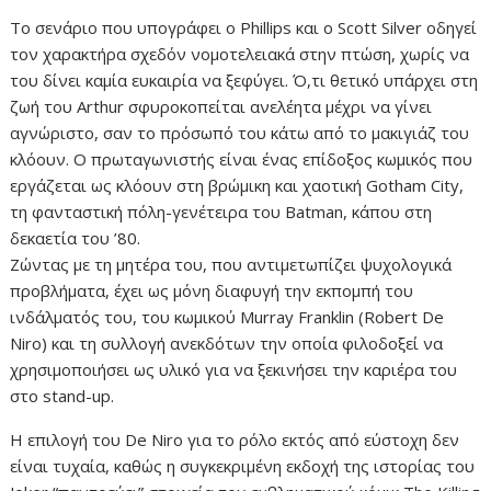
Το σενάριο που υπογράφει ο Phillips και ο Scott Silver οδηγεί
τον χαρακτήρα σχεδόν νομοτελειακά στην πτώση, χωρίς να
του δίνει καμία ευκαιρία να ξεφύγει. Ό,τι θετικό υπάρχει στη
ζωή του Arthur σφυροκοπείται ανελέητα μέχρι να γίνει
αγνώριστο, σαν το πρόσωπό του κάτω από το μακιγιάζ του
κλόουν. Ο πρωταγωνιστής είναι ένας επίδοξος κωμικός που
εργάζεται ως κλόουν στη βρώμικη και χαοτική Gotham City,
τη φανταστική πόλη-γενέτειρα του Batman, κάπου στη
δεκαετία του ’80.
Ζώντας με τη μητέρα του, που αντιμετωπίζει ψυχολογικά
προβλήματα, έχει ως μόνη διαφυγή την εκπομπή του
ινδάλματός του, του κωμικού Murray Franklin (Robert De
Niro) και τη συλλογή ανεκδότων την οποία φιλοδοξεί να
χρησιμοποιήσει ως υλικό για να ξεκινήσει την καριέρα του
στο stand-up.
Η επιλογή του De Niro για το ρόλο εκτός από εύστοχη δεν
είναι τυχαία, καθώς η συγκεκριμένη εκδοχή της ιστορίας του