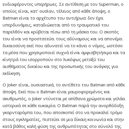
ενδιαφέροντες υπερήρωες. Σε αντίθεση με τον Superman, ο
οποίος είναι, κατ’ ουσίαν, τέλειος από κάθε άποψη, ο
Batman είναι το αρχέτυπο του αντιήρωα: δεν έχει
υπερδυνάμεις, καταδιώκεται από το τραυματικό του
παρελθόν και κρύβεται πίσω από τη μάσκα του. Ο σκοπός
του είναι να προστατεύει τους αδύναμους και να απονέμει
δικαιοσύνη εκεί που αδυνατεί να το κάνει ο νόμος, ωστόσο
τα μέσα που χρησιμοποιεί συχνά είναι αμφισβητήσιμα και τα
κίνητρά του ισορροπούν στο λυκόφως μεταξύ του
αισθήματος δικαίου και της προσωπικής του ανάγκης για
εκδίκηση.
Ο Joker είναι, ουσιαστικά, το αντίθετο του Batman από κάθε
άποψη. Εκεί που ο Batman είναι μαυροφορεμένος και
σκυθρωπός, ο Joker ντύνεται με απίθανα χρώματα και γελάει
υστερικά σε κάθε ευκαιρία. Ο Batman παρά την ανορθόδοξη
γκαρνταρόμπα του, που αποσκοπεί στο να προκαλεί τρόμο
στους εγκληματίες, πιστεύει σε μια δίκαιη κοινωνία και στην
κατά βάθος καλή φύση της ανθρωπότητας στο σύνολό της.