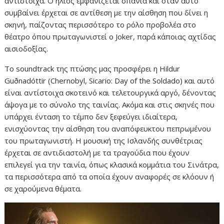
αντίστοιχα. Ο ήλιος εμφανίζεται σπάνια και όταν αυτό
συμβαίνει έρχεται σε αντίθεση με την αίσθηση που δίνει η
σκηνή, παίζοντας περισσότερο το ρόλο προβολέα στο
θέατρο όπου πρωταγωνιστεί ο Joker, παρά κάποιας αχτίδας
αισιοδοξίας.
Το soundtrack της πτώσης μας προσφέρει η Hildur
Guðnadóttir (Chernobyl, Sicario: Day of the Soldado) και αυτό
είναι αντίστοιχα σκοτεινό και τελετουργικά αργό, δένοντας
άψογα με το σύνολο της ταινίας. Ακόμα και στις σκηνές που
υπάρχει ένταση το τέμπο δεν ξεφεύγει ιδιαίτερα,
ενισχύοντας την αίσθηση του αναπόφευκτου πεπρωμένου
του πρωταγωνιστή. Η μουσική της Ισλανδής συνθέτριας
έρχεται σε αντιδιαστολή με τα τραγούδια που έχουν
επιλεγεί για την ταινία, όπως κλασικά κομμάτια του Σινάτρα,
τα περισσότερα από τα οποία έχουν αναφορές σε κλόουν ή
σε χαρούμενα θέματα.