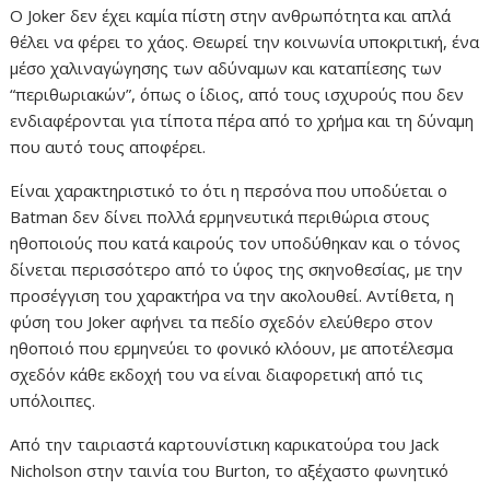
Ο Joker δεν έχει καμία πίστη στην ανθρωπότητα και απλά
θέλει να φέρει το χάος. Θεωρεί την κοινωνία υποκριτική, ένα
μέσο χαλιναγώγησης των αδύναμων και καταπίεσης των
“περιθωριακών”, όπως ο ίδιος, από τους ισχυρούς που δεν
ενδιαφέρονται για τίποτα πέρα από το χρήμα και τη δύναμη
που αυτό τους αποφέρει.
Είναι χαρακτηριστικό το ότι η περσόνα που υποδύεται ο
Batman δεν δίνει πολλά ερμηνευτικά περιθώρια στους
ηθοποιούς που κατά καιρούς τον υποδύθηκαν και ο τόνος
δίνεται περισσότερο από το ύφος της σκηνοθεσίας, με την
προσέγγιση του χαρακτήρα να την ακολουθεί. Αντίθετα, η
φύση του Joker αφήνει τα πεδίο σχεδόν ελεύθερο στον
ηθοποιό που ερμηνεύει το φονικό κλόουν, με αποτέλεσμα
σχεδόν κάθε εκδοχή του να είναι διαφορετική από τις
υπόλοιπες.
Από την ταιριαστά καρτουνίστικη καρικατούρα του Jack
Nicholson στην ταινία του Burton, το αξέχαστο φωνητικό