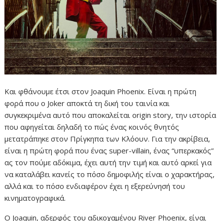
Και φθάνουμε έτσι στον Joaquin Phoenix. Είναι η πρώτη
φορά που ο Joker αποκτά τη δική του ταινία και
συγκεκριμένα αυτό που αποκαλείται origin story, την ιστορία
που αφηγείται δηλαδή το πώς ένας κοινός θνητός
μετατράπηκε στον Πρίγκηπα των Κλόουν. Για την ακρίβεια,
είναι η πρώτη φορά που ένας super-villain, ένας “υπερκακός”
ας τον πούμε αδόκιμα, έχει αυτή την τιμή και αυτό αρκεί για
να καταλάβει κανείς το πόσο δημοφιλής είναι ο χαρακτήρας,
αλλά και το πόσο ενδιαφέρον έχει η εξερεύνησή του
κινηματογραφικά.
Ο Joaquin, αδερφός του αδικοχαμένου River Phoenix, είναι