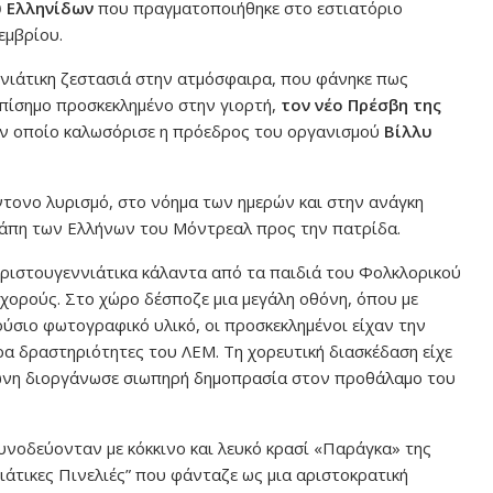
υ Ελληνίδων
που πραγματοποιήθηκε στο εστιατόριο
εμβρίου.
εννιάτικη ζεστασιά στην ατμόσφαιρα, που φάνηκε πως
επίσημο προσκεκλημένο στην γιορτή,
τον νέο Πρέσβη της
ν οποίο καλωσόρισε η πρόεδρος του οργανισμού
Βίλλυ
τονο λυρισμό, στο νόημα των ημερών και στην ανάγκη
άπη των Ελλήνων του Μόντρεαλ προς την πατρίδα.
 Χριστουγεννιάτικα κάλαντα από τα παιδιά του Φολκλορικού
χορούς. Στο χώρο δέσποζε μια μεγάλη οθόνη, όπου με
ύσιο φωτογραφικό υλικό, οι προσκεκλημένοι είχαν την
ρα δραστηριότητες του ΛΕΜ. Τη χορευτική διασκέδαση είχε
ώνη διοργάνωσε σιωπηρή δημοπρασία στον προθάλαμο του
υνοδεύονταν με κόκκινο και λευκό κρασί «Παράγκα» της
νιάτικες Πινελιές” που φάνταζε ως μια αριστοκρατική