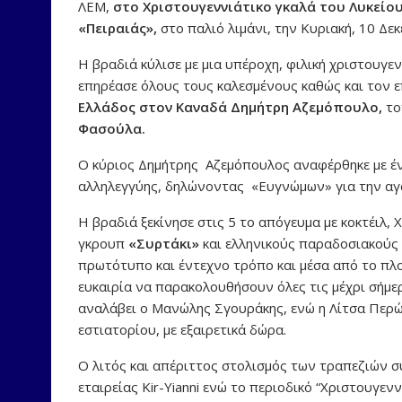
ΛΕΜ,
στο Χριστουγεννιάτικο γκαλά του Λυκείο
«Πειραιάς»,
στο παλιό λιμάνι, την Κυριακή, 10 Δεκ
Η βραδιά κύλισε με μια υπέροχη, φιλική χριστουγ
επηρέασε όλους τους καλεσμένους καθώς και τον 
Ελλάδος στον Καναδά Δημήτρη Αζεμόπουλο,
το
Φασούλα.
Ο κύριος Δημήτρης Αζεμόπουλος αναφέρθηκε με έν
αλληλεγγύης, δηλώνοντας «Ευγνώμων» για την αγ
Η βραδιά ξεκίνησε στις 5 το απόγευμα με κοκτέιλ,
γκρουπ
«Συρτάκι»
και ελληνικούς παραδοσιακούς 
πρωτότυπο και έντεχνο τρόπο και μέσα από το πλο
ευκαιρία να παρακολουθήσουν όλες τις μέχρι σήμε
αναλάβει ο Μανώλης Σγουράκης, ενώ η Λίτσα Περ
εστιατορίου, με εξαιρετικά δώρα.
Ο λιτός και απέριττος στολισμός των τραπεζιών σ
εταιρείας Kir-Yianni ενώ το περιοδικό “Χριστουγεν