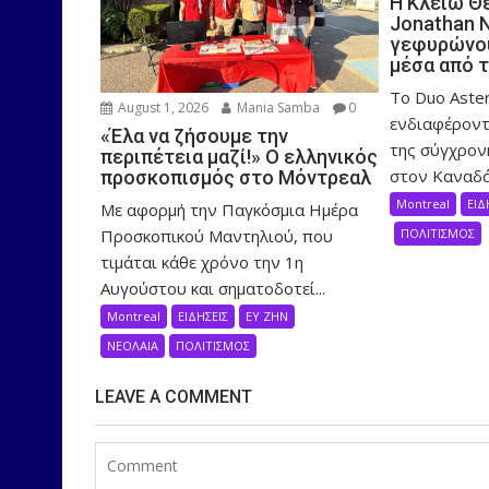
Η Κλειώ Θ
Jonathan 
γεφυρώνου
μέσα από 
Το Duo Aster
August 1, 2026
Mania Samba
0
ενδιαφέροντ
«Έλα να ζήσουμε την
της σύγχρον
περιπέτεια μαζί!» Ο ελληνικός
στον Καναδά,
προσκοπισμός στο Μόντρεαλ
Montreal
ΕΙΔ
Με αφορμή την Παγκόσμια Ημέρα
Προσκοπικού Μαντηλιού, που
ΠΟΛΙΤΙΣΜΟΣ
τιμάται κάθε χρόνο την 1η
Αυγούστου και σηματοδοτεί...
Montreal
ΕΙΔΗΣΕΙΣ
ΕΥ ΖΗΝ
ΝΕΟΛΑΙΑ
ΠΟΛΙΤΙΣΜΟΣ
LEAVE A COMMENT