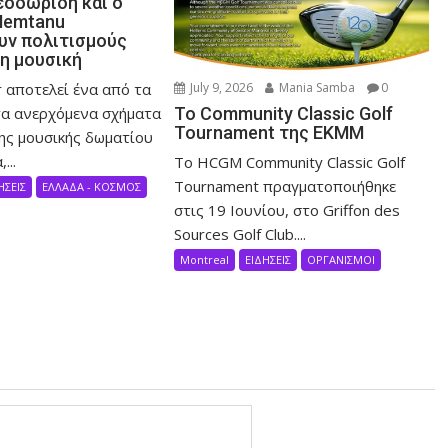
εοδωρίδη και ο
Nemtanu
ν πολιτισμούς
τη μουσική
 αποτελεί ένα από τα
July 9, 2026
Mania Samba
0
α ανερχόμενα σχήματα
Το Community Classic Golf
Tournament της ΕΚΜΜ
ης μουσικής δωματίου
...
Το HCGM Community Classic Golf
Tournament πραγματοποιήθηκε
ΗΣΕΙΣ
ΕΛΛΑΔΑ - ΚΟΣΜΟΣ
στις 19 Ιουνίου, στο Griffon des
Sources Golf Club....
Montreal
ΕΙΔΗΣΕΙΣ
ΟΡΓΑΝΙΣΜΟΙ