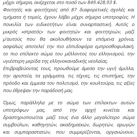
μέχρι σήμερα, ανέρχεται στο ποσό των 849.428,93 $.
Φοιτητές και φοιτήτριες από 87 διαφορετικές σχολές και
τμήματα ή τομείς, έχουν λάβει μέχρι σήμερα υποτροφίες. Η
ποικιλία των ειδικοτήτων είναι συναρπαστική. Αυτός ο
μικρός «στρατός» των φοιτητών και φοιτητριών, μαζί
μ’αυτούς που θα ακολουθήσουν τα επόμενα χρόνια,
ασφαλώς αποτελεί την πιο ελπιδοφόρα εμπροσθοφυλακή,
το πιο επίλεκτο σώμα του μέλλοντος του ελληνισμού, την
υγιέστερη μερίδα της ελληνοκαναδικής νεολαίας.
Επιβραβεύοντας τους, προωθούμε άμεσα την υγιή άμιλλα,
την αριστεία, τα γράμματα, τις τέχνες, τις επιστήμες, την
πρόοδο και έμμεσα τον πολιτισμό, την κουλτούρα, τις αξίες
που έθρεψαν την παράδοσή μας.
Όμως, παράλληλα με το σώμα των επίλεκτων αυτών
υποτρόφων μας, από την αρχή κινείται και
δραστηριοποιείται μαζί τους ένα άλλο μεγαλύτερο σώμα
συμβούλων, καθηγητών, ακαδημαϊκών, δωρητών, αρωγών
και συμπαραστατών, που συμμερίζονται, οργανώνουν,