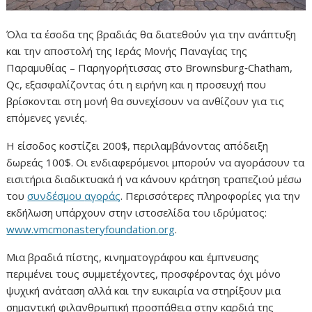
Όλα
τα
έσοδα
της
βραδιάς
θα
διατεθούν
για
την
ανάπτυξη
και
την
αποστολή
της
Ιεράς
Μονής
Παναγίας
της
Παραμυθίας – Παρηγορήτισσας
στο
Brownsburg‑
Chatham,
Qc
,
εξασφαλίζοντας
ότι
η
ειρήνη
και
η
προσευχή
που
βρίσκονται
στη
μονή
θα
συνεχίσουν
να
ανθίζουν
για
τις
επόμενες
γενιές.
Η
είσοδος
κοστίζει
200$
,
περιλαμβάνοντας
απόδειξη
δωρεάς
100$
.
Οι
ενδιαφερόμενοι
μπορούν
να
αγοράσουν
τα
εισιτήρια
διαδικτυακά
ή
να
κάνουν
κράτηση
τραπεζιού
μέσω
του
συνδέσμου
αγοράς
.
Περισσότερες
πληροφορίες
για
την
εκδήλωση
υπάρχουν
στην
ιστοσελίδα
του
ιδρύματος:
www.
vmcmonasteryfoundation.
org
.
Μια
βραδιά
πίστης,
κινηματογράφου
και
έμπνευσης
περιμένει
τους
συμμετέχοντες,
προσφέροντας
όχι
μόνο
ψυχική
ανάταση
αλλά
και
την
ευκαιρία
να
στηρίξουν
μια
σημαντική
φιλανθρωπική
προσπάθεια
στην
καρδιά
της