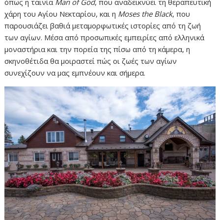
όπως
η
ταινία
Man
of
God
,
που
αναδεικνύει
τη
θεραπευτική
χάρη
του
Αγίου
Νεκταρίου,
και
η
Moses
the
Black
,
που
παρουσιάζει
βαθιά
μεταμορφωτικές
ιστορίες
από
τη
ζωή
των
αγίων.
Μέσα
από
προσωπικές
εμπειρίες
από
ελληνικά
μοναστήρια
και
την
πορεία
της
πίσω
από
τη
κάμερα,
η
σκηνοθέτιδα
θα
μοιραστεί
πώς
οι
ζωές
των
αγίων
συνεχίζουν
να
μας
εμπνέουν
και
σήμερα.