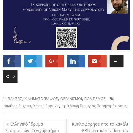
0
,
,
,
ΕΙΔΗΣΕΙΣ
ΚΙΝΗΜΑΤΟΓΡΑΦΟΣ
ΟΡΓΑΝΙΣΜΟΙ
ΠΟΛΙΤΙΣΜΟΣ
,
,
Jonathan Pageau
Yelena Popovic
Ιερά Μονή Παναγίας Παρηγορήτισσας
Post
Ελληνικό Ίδρυμα
Κυκλοφόρησε απο το κανάλι
navigation
Υποτροφιών: Συγχαρητήρια
EBU το music video του