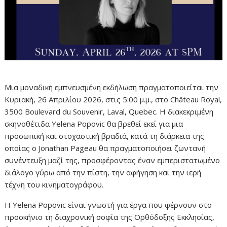
Μ
ια
μοναδική
εμπνευσμένη
εκδήλωση πραγματοποιείται
την
Κυριακή,
26
Απριλίου
2026,
στις
5:
00
μ.
μ.
,
στο
Château
Royal,
3500
Boulevard
du
Souvenir,
Laval,
Quebec
.
Η
διακεκριμένη
σκηνοθέτιδα
Yelena
Popovic
θα
βρεθεί
εκεί
για
μια
προσωπική
και
στοχαστική
βραδιά,
κατά
τη
διάρκεια
της
οποίας
ο
Jonathan
Pageau
θα
πραγματοποιήσει
ζωντανή
συνέντευξη
μαζί
της,
προσφέροντας
έναν
εμπεριστατωμένο
διάλογο
γύρω
από
την
πίστη,
την
αφήγηση
και
την
ιερή
τέχνη
του
κινηματογράφου.
Η
Yelena
Popovic
είναι
γνωστή
για
έργα
που
φέρνουν
στο
προσκήνιο
τη
διαχρονική
σοφία
της
Ορθόδοξης
Εκκλησίας,