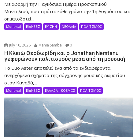
Με αφορμή την Παγκόσμια Ημέρα Προσκοπικού
Μαντηλιού, που τιμάται κάθε χρόνο την 1η Αυγούστου και
σηματοδοτεί...
Montreal
ΕΙΔΗΣΕΙΣ
ΕΥ ΖΗΝ
ΝΕΟΛΑΙΑ
ΠΟΛΙΤΙΣΜΟΣ
July 10, 2026
Mania Samba
0
Η Κλειώ Θεοδωρίδη και ο Jonathan Nemtanu
γεφυρώνουν πολιτισμούς μέσα από τη μουσική
Το Duo Aster αποτελεί ένα από τα ενδιαφέροντα
ανερχόμενα σχήματα της σύγχρονης μουσικής δωματίου
στον Καναδά,...
Montreal
ΕΙΔΗΣΕΙΣ
ΕΛΛΑΔΑ - ΚΟΣΜΟΣ
ΠΟΛΙΤΙΣΜΟΣ