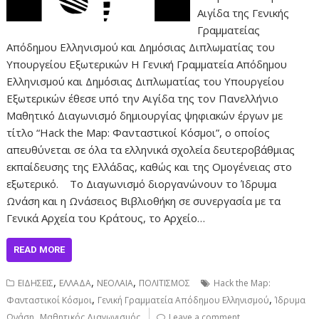
Αιγίδα της Γενικής
Γραμματείας
Απόδημου Ελληνισμού και Δημόσιας Διπλωματίας του
Υπουργείου Εξωτερικών Η Γενική Γραμματεία Απόδημου
Ελληνισμού και Δημόσιας Διπλωματίας του Υπουργείου
Εξωτερικών έθεσε υπό την Αιγίδα της τον Πανελλήνιο
Μαθητικό Διαγωνισμό δημιουργίας ψηφιακών έργων με
τίτλο “Hack the Map: Φανταστικοί Κόσμοι”, ο οποίος
απευθύνεται σε όλα τα ελληνικά σχολεία δευτεροβάθμιας
εκπαίδευσης της Ελλάδας, καθώς και της Ομογένειας στο
εξωτερικό. Το Διαγωνισμό διοργανώνουν το Ίδρυμα
Ωνάση και η Ωνάσειος Βιβλιοθήκη σε συνεργασία με τα
Γενικά Αρχεία του Κράτους, το Αρχείο…
READ MORE
,
,
,
ΕΙΔΗΣΕΙΣ
ΕΛΛΑΔΑ
ΝΕΟΛΑΙΑ
ΠΟΛΙΤΙΣΜΟΣ
Hack the Map:
,
,
Φανταστικοί Κόσμοι
Γενική Γραμματεία Απόδημου Ελληνισμού
Ίδρυμα
,
Ωνάση
Μαθητικός Διαγωνισμός
Leave a comment