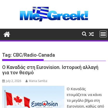
Skip
to
content
Tag:
CBC/Radio‑Canada
O Καναδάς στη Eurovision. Ιστορική αλλαγή
για τον θεσμό
July 2, 2026
Mania Samba
Ο Καναδάς
ετοιμάζεται να κάνει
το μεγάλο βήμα στη
Eurovision, καθώς από