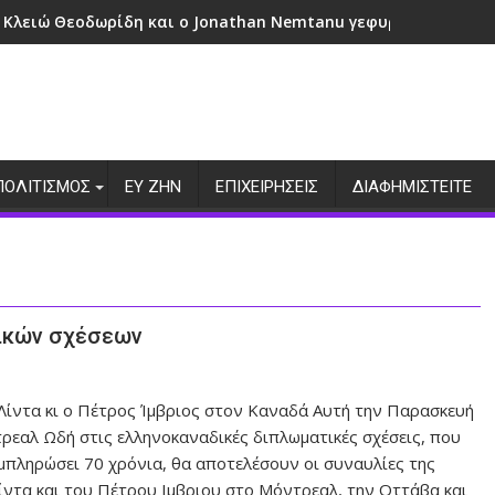
 Κλειώ Θεοδωρίδη και ο Jonathan Nemtanu γεφυρώνουν πολι
ΠΟΛΙΤΙΣΜΟΣ
ΕΥ ΖΗΝ
ΕΠΙΧΕΙΡΗΣΕΙΣ
ΔΙΑΦΗΜΙΣΤΕΙΤΕ
τικών σχέσεων
Λίντα κι ο Πέτρος Ίμβριος στον Καναδά Αυτή την Παρασκευή
ρεαλ Ωδή στις ελληνοκαναδικές διπλωματικές σχέσεις, που
μπληρώσει 70 χρόνια, θα αποτελέσουν οι συναυλίες της
ίντα και του Πέτρου Ιμβριου στο Μόντρεαλ, την Οττάβα και