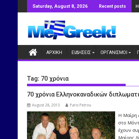
Skip
Η
Saturday, August 8, 2026
Recent posts
to
content
ΑΡΧΙΚΗ
ΕΙΔΗΣΕΙΣ
ΟΡΓΑΝΙΣΜΟΙ
Tag:
70 χρόνια
70 χρόνια Ελληνοκαναδικών διπλωμα
August 28, 2013
Paris Petrou
Η Μαίρη 
στο Μόντ
έχουν συ
Μαίρης Λ