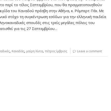
το περί το τέλος Σεπτεμβρίου, που θα πραγματοποιηθούν
αιγίδα του Καναδού πρέσβη στην Αθήνα, κ. Ρόμπερτ Πέκ. Με
ενικό στόχο τη συγκέντρωση εσόδων για την ελληνική παιδεία
λληνοκαναδικές σπουδές στις τρείς μεγάλες πόλεις του
ατισθεί για τις 27 Σεπτεμβρίου…
,
,
,
ναδικές
Καναδάς
μαίρη λίντα
πέτρος ίμβριος
Leave a comment