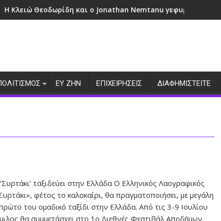
Η Κλειώ Θεοδωρίδη και ο Jonathan Nemtanu γεφυρώνουν πο
ΠΟΛΙΤΙΣΜΟΣ
ΕΥ ΖΗΝ
ΕΠΙΧΕΙΡΗΣΕΙΣ
ΔΙΑΦΗΜΙΣΤΕΙΤΕ
 ‘Συρτάκι’ ταξιδεύει στην Ελλάδα Ο Ελληνικός Λαογραφικός
Συρτάκι», φέτος το καλοκαίρι, θα πραγματοποιήσει, με μεγάλη
πρώτο του ομαδικό ταξίδι στην Ελλάδα. Από τις 3-9 Ιουλίου
όμιλος θα συμμετάσχει στο 1ο Διεθνές Φεστιβάλ Αποδήμων