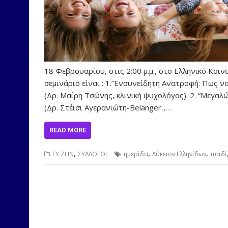
18 Φεβρουαρίου, στις 2:00 μ.μ., στο Ελληνικό Κο
σεμινάριο είναι : 1.”Ενσυνείδητη Ανατροφή: Πως 
(Δρ. Μαίρη Τσώνης, κλινική ψυχολόγος). 2. “Μεγα
(Δρ. Στέισι Αγερανιώτη-Belanger ,…
READ MORE
,
,
,
ΕΥ ΖΗΝ
ΣΥΛΛΟΓΟΙ
ημερίδα
Λύκειον Ελληνίδων
παιδί