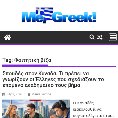
Skip
to
content
Tag:
Φοιτητική βίζα
Σπουδές στον Καναδά. Τι πρέπει να
γνωρίζουν οι Έλληνες που σχεδιάζουν το
επόμενο ακαδημαϊκό τους βήμα
July 2, 2026
Mania Samba
Ο Καναδάς
εξακολουθεί να
συγκαταλέγεται στους