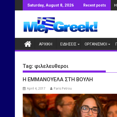
Skip
Η
Saturday, August 8, 2026
Recent posts
to
content
ΑΡΧΙΚΗ
ΕΙΔΗΣΕΙΣ
ΟΡΓΑΝΙΣΜΟΙ
Tag:
φιλελευθεροι
Η ΕΜΜΑΝΟΥΕΛΑ ΣΤΗ ΒΟΥΛΗ
April 4, 2017
Paris Petrou