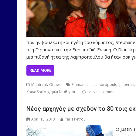
πρώην βουλευτή και ηγέτη του κόμματος, Stephane 
στη Γερμανία και την Ευρωπαϊκή Ένωση. Ο Dion κέρδ
μια πιθανή ήττα της Λαμπροπούλου θα ήταν σοκ γ
READ MORE
,
,
Montreal
Ottawa
Emmanuella Lambropoulos
liberals
,
Κοινοβούλιο
φιλελευθεροι
Leave a comment
Νέος αρχηγός με σχεδόν το 80 τοις 
April 15, 2013
Paris Petrou
Ο Justin 