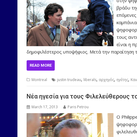
στην ψηφ
βράδυ της
επόμενες
καμπάνια
ψηφοφορί
τους αντ
είναι η 
δημοφιλέστερος υποψήφιος. Μετά την παραίτηση τ
READ MORE
,
,
,
,
Montreal
justin trudeau
liberals
αρχηγός
ηγέτης
Κα
Νέα ηγεσία για τους Φιλελεύθερους τ
March 17, 2013
Paris Petrou
Ο Philipp
ψηφοφορί
φιλελευθέ