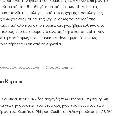
οφορία για την ηγεσία του κόμματος των Φιλελευθέρων το
 Κυριακής και θα οδηγήσει το κόμμα των Liberals στις
 ομοσπονδιακές εκλογές. Από την αρχή της προεκλογικής
ς ο 41χρονος βουλευτής ξεχώρισε ως το φαβορί της
ας, παρ’ όλο που στην πορεία κατηγορήθηκε ευθέως από
ιπάλους του στο κόμμα για ανωριμότητα και απειρία. Δεν
πρώτη φορά όμως που ο Justin Trudeau εμφανίστηκε ως
ου Stéphane Dion από την ηγεσία…
,
,
ναδάς
νέος
φιλελευθεροι
Leave a comment
ου Κεμπέκ
e Couillard με 58.5% νέος αρχηγός των Liberals Στη σημερινή
α για την ανάδειξη του νέου αρχηγού του κόμματος των
ρων του Κεμπέκ, ο Philippe Couillard εξελέγη πρώτος με 58.5%