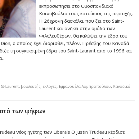
εκπροσωπήσει στο Ομοσπονδιακό
Κοινοβούλιο τους κατοίκους της περιοχής.
Η 26χρονη δασκάλα, που ζει στο Saint-
Laurent και ανήκει στην ομάδα των
Φιλελευθέρων, θα καλύψει την έδρα του
Dion, ο οποίος έχει διορισθεί, πλέον, Πρέσβης του Καναδά
ιζε τη συγκεκριμένη έδρα του Saint-Laurant από το 1996 και
ια…
,
,
,
,
,
St-Laurent
βουλευτής
εκλογές
Εμμανουέλα Λαμπροπούλου
Καναδικό
εκατό των ψήφων
Trudeau νέος ηγέτης των Liberals Ο Justin Trudeau κέρδισε