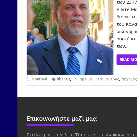
των 2377
Pierre M
διάρκεια
του Κανα
οικονομι
συστήματ
των…
READ MO
,
,
,
Montreal
liberals
Philippe Couillard
quebec
αρχηγός
Επικοινωνήστε μαζί μας:
Στείλτε μας τα Δελτία Τύπου και τις Ανακοινώσεις 