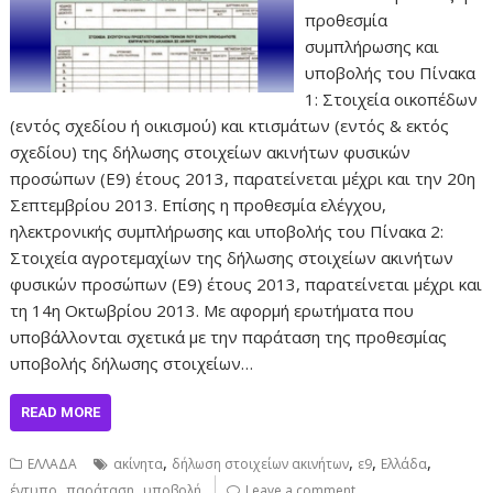
προθεσμία
συμπλήρωσης και
υποβολής του Πίνακα
1: Στοιχεία οικοπέδων
(εντός σχεδίου ή οικισμού) και κτισμάτων (εντός & εκτός
σχεδίου) της δήλωσης στοιχείων ακινήτων φυσικών
προσώπων (Ε9) έτους 2013, παρατείνεται μέχρι και την 20η
Σεπτεμβρίου 2013. Επίσης η προθεσμία ελέγχου,
ηλεκτρονικής συμπλήρωσης και υποβολής του Πίνακα 2:
Στοιχεία αγροτεμαχίων της δήλωσης στοιχείων ακινήτων
φυσικών προσώπων (Ε9) έτους 2013, παρατείνεται μέχρι και
τη 14η Οκτωβρίου 2013. Με αφορμή ερωτήματα που
υποβάλλονται σχετικά με την παράταση της προθεσμίας
υποβολής δήλωσης στοιχείων…
READ MORE
,
,
,
,
ΕΛΛΑΔΑ
ακίνητα
δήλωση στοιχείων ακινήτων
ε9
Ελλάδα
,
,
έντυπο
παράταση
υποβολή
Leave a comment