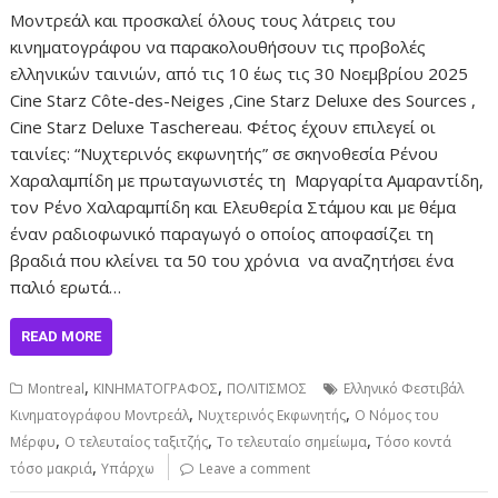
Μοντρεάλ και προσκαλεί όλους τους λάτρεις του
κινηματογράφου να παρακολουθήσουν τις προβολές
ελληνικών ταινιών, από τις 10 έως τις 30 Νοεμβρίου 2025
Cine Starz Côte-des-Neiges ,Cine Starz Deluxe des Sources ,
Cine Starz Deluxe Taschereau. Φέτος έχουν επιλεγεί οι
ταινίες: “Νυχτερινός εκφωνητής” σε σκηνοθεσία Ρένου
Χαραλαμπίδη με πρωταγωνιστές τη Μαργαρίτα Αμαραντίδη,
τον Ρένο Χαλαραμπίδη και Ελευθερία Στάμου και με θέμα
έναν ραδιοφωνικό παραγωγό ο οποίος αποφασίζει τη
βραδιά που κλείνει τα 50 του χρόνια να αναζητήσει ένα
παλιό ερωτά…
READ MORE
,
,
Montreal
ΚΙΝΗΜΑΤΟΓΡΑΦΟΣ
ΠΟΛΙΤΙΣΜΟΣ
Ελληνικό Φεστιβάλ
,
,
Κινηματογράφου Μοντρεάλ
Νυχτερινός Εκφωνητής
Ο Νόμος του
,
,
,
Μέρφυ
Ο τελευταίος ταξιτζής
Το τελευταίο σημείωμα
Τόσο κοντά
,
τόσο μακριά
Υπάρχω
Leave a comment