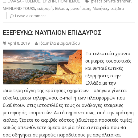
,
,
,
ΕΛΛΑΔΑ - ΚΟΣΜΟΣ
ΕΥ ΖΗΝ
ΠΟΛΙΤΙΣΜΟΣ
greece private transfer
,
,
,
,
,
MAINLAND TOURS
εκδρομή
Ελλαδα
μονοήμερη
Μυκήνες
ταξίδια
Leave a comment
ΕΞΕΡΕΥΝΩ: ΝΑΥΠΛΙΟΝ-ΕΠΙΔΑΥΡΟΣ
April 8, 2019
Ιζαμπέλα Διαμαντίδου
Τα τελευταία χρόνια
οι μικρές τουριστικές
και εκπαιδευτικές
εξορμήσεις στην
Ελλάδα με την
ιδιαίτερη αίγλη της κράτησης οχημάτων – οδηγών γίνεται
εύκολα, μέσω τηλεφώνου, e-mail ή των πλατφορμών που
διαθέτουν στις ιστοσελίδες τους οι ανάλογες εταιρείες
μεταφοράς τουριστών. Αυτό σημαίνει πως, από την κράτηση
κιόλας, ξέρετε το ακριβές κόστος (ιδιαίτερα προσιτές τιμές),
καθώς απευθύνεστε άμεσα σε μία τέτοια εταιρεία που θα
σας οδηγήσει σε μικρούς παραδείσους με ασφάλεια και