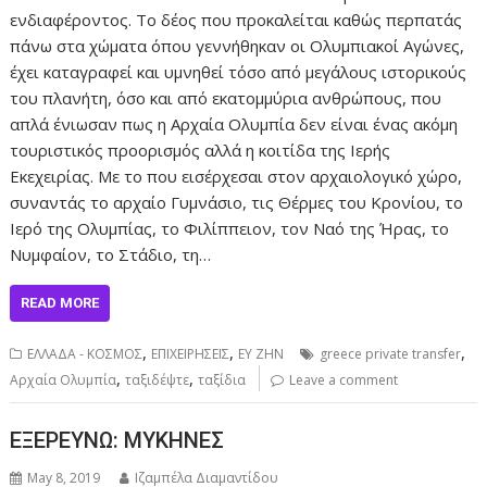
ενδιαφέροντος. Το δέος που προκαλείται καθώς περπατάς
πάνω στα χώματα όπου γεννήθηκαν οι Ολυμπιακοί Αγώνες,
έχει καταγραφεί και υμνηθεί τόσο από μεγάλους ιστορικούς
του πλανήτη, όσο και από εκατομμύρια ανθρώπους, που
απλά ένιωσαν πως η Αρχαία Ολυμπία δεν είναι ένας ακόμη
τουριστικός προορισμός αλλά η κοιτίδα της Ιερής
Εκεχειρίας. Με το που εισέρχεσαι στον αρχαιολογικό χώρο,
συναντάς το αρχαίο Γυμνάσιο, τις Θέρμες του Κρονίου, το
Ιερό της Ολυμπίας, το Φιλίππειον, τον Ναό της Ήρας, το
Νυμφαίον, το Στάδιο, τη…
READ MORE
,
,
,
ΕΛΛΑΔΑ - ΚΟΣΜΟΣ
ΕΠΙΧΕΙΡΗΣΕΙΣ
ΕΥ ΖΗΝ
greece private transfer
,
,
Αρχαία Ολυμπία
ταξιδέψτε
ταξίδια
Leave a comment
ΕΞΕΡΕΥΝΩ: ΜΥΚΗΝΕΣ
May 8, 2019
Ιζαμπέλα Διαμαντίδου