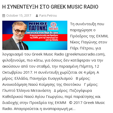
Η ΣΥΝΕΝΤΕΥΞΗ ΣΤΟ GREEK MUSIC RADIO
October 15, 2017
Paris Petrou
Τη συνέντευξη που
παραχώρησε ο
Πρόεδρος της ΕΚΜΜ,
Νίκος Παγώνης στον
Πάρι Πέτρου, για
λογαριασμό του Greek Music Radio (greekmusicradio.com),
φιλοξενούμε, πιο κάτω, για όσους δεν κατάφεραν να την
ακούσουν από τον σταθμό, την περασμένη Πέμπτη, 12
Οκτωβρίου 2017. Η συνέντευξη χωρίζεται σε 4 μέρη. Α
μέρος: Ελλάδα, Πανηγύρι Ευαγγελισμού Β μέρος:
Ανοικοδόμηση Ναού Κοίμησης της Θεοτόκου Γ μέρος:
Γλυπτό Έλληνα Μετανάστη Δ μέρος: Πεζογέφυρα
Καθεδρικού Ναού Αγίου Γεωργίου, περί παραίτησης και
διαδοχής στην Προεδρία της ΕΚΜΜ © 2017 Greek Music
Radio. Απαγορεύεται η αναπαραγωγή με…