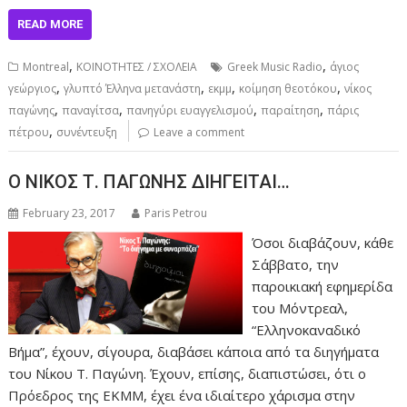
READ MORE
,
,
Montreal
ΚΟΙΝΟΤΗΤΕΣ / ΣΧΟΛΕΙΑ
Greek Music Radio
άγιος
,
,
,
,
γεώργιος
γλυπτό Έλληνα μετανάστη
εκμμ
κοίμηση θεοτόκου
νίκος
,
,
,
,
παγώνης
παναγίτσα
πανηγύρι ευαγγελισμού
παραίτηση
πάρις
,
πέτρου
συνέντευξη
Leave a comment
Ο ΝΙΚΟΣ Τ. ΠΑΓΩΝΗΣ ΔΙΗΓΕΙΤΑΙ…
February 23, 2017
Paris Petrou
Όσοι διαβάζουν, κάθε
Σάββατο, την
παροικιακή εφημερίδα
του Μόντρεαλ,
“Ελληνοκαναδικό
Βήμα”, έχουν, σίγουρα, διαβάσει κάποια από τα διηγήματα
του Νίκου Τ. Παγώνη. Έχουν, επίσης, διαπιστώσει, ότι ο
Πρόεδρος της ΕΚΜΜ, έχει ένα ιδιαίτερο χάρισμα στην