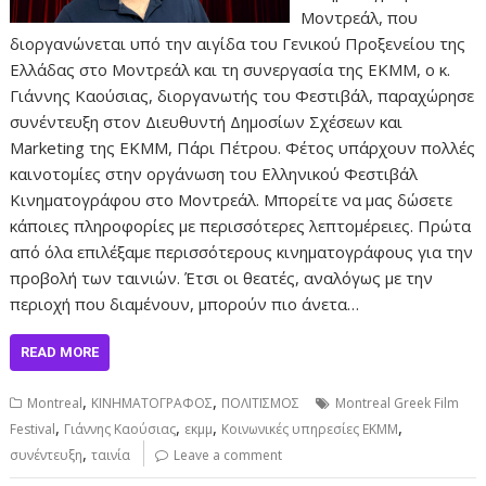
Μοντρεάλ, που
διοργανώνεται υπό την αιγίδα του Γενικού Προξενείου της
Ελλάδας στο Μοντρεάλ και τη συνεργασία της ΕΚΜΜ, ο κ.
Γιάννης Καούσιας, διοργανωτής του Φεστιβάλ, παραχώρησε
συνέντευξη στον Διευθυντή Δημοσίων Σχέσεων και
Marketing της ΕΚΜΜ, Πάρι Πέτρου. Φέτος υπάρχουν πολλές
καινοτομίες στην οργάνωση του Ελληνικού Φεστιβάλ
Κινηματογράφου στο Μοντρεάλ. Μπορείτε να μας δώσετε
κάποιες πληροφορίες με περισσότερες λεπτομέρειες. Πρώτα
από όλα επιλέξαμε περισσότερους κινηματογράφους για την
προβολή των ταινιών. Έτσι οι θεατές, αναλόγως με την
περιοχή που διαμένουν, μπορούν πιο άνετα…
READ MORE
,
,
Montreal
ΚΙΝΗΜΑΤΟΓΡΑΦΟΣ
ΠΟΛΙΤΙΣΜΟΣ
Montreal Greek Film
,
,
,
,
Festival
Γιάννης Καούσιας
εκμμ
Κοινωνικές υπηρεσίες ΕΚΜΜ
,
συνέντευξη
ταινία
Leave a comment