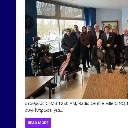
σταθμούς CFMB 1280 AM, Radio Centre-Ville CINQ 
συγκέντρωσε, για…
READ MORE