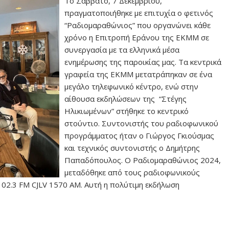
Το Σάββατο, 7 Δεκεμβρίου,
πραγματοποιήθηκε με επιτυχία ο φετινός
“Ραδιομαραθώνιος” που οργανώνει κάθε
χρόνο η Επιτροπή Εράνου της ΕΚΜΜ σε
συνεργασία με τα ελληνικά μέσα
ενημέρωσης της παροικίας μας. Τα κεντρικά
γραφεία της ΕΚΜΜ μετατράπηκαν σε ένα
μεγάλο τηλεφωνικό κέντρο, ενώ στην
αίθουσα εκδηλώσεων της “Στέγης
Ηλικιωμένων” στήθηκε το κεντρικό
στούντιο. Συντονιστής του ραδιοφωνικού
προγράμματος ήταν ο Γιώργος Γκιούσμας
και τεχνικός συντονιστής ο Δημήτρης
Παπαδόπουλος. Ο Ραδιομαραθώνιος 2024,
μεταδόθηκε από τους ραδιοφωνικούς
102.3 FM CJLV 1570 AM. Αυτή η πολύτιμη εκδήλωση