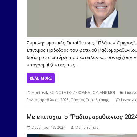
Συμπληρωματικής Εκπαίδευσης, “Πλάτων Όμηρος”, “
Επίτιμος Πρόεδρος του φετινού Ραδιομαραθωνίου 
δράση στις μητέρες που έστειλαν και συνεχίζουν 
υπογραμμίζοντας πως…
READ MORE
,
,
Montreal
ΚΟΙΝΟΤΗΤΕΣ / ΣΧΟΛΕΙΑ
ΟΡΓΑΝΙΣΜΟΙ
Γιώργ
,
Ραδιομαραθώνιος 2025
Τάσσος Ξυπολιτάκης
Leave a
Με επιτυχια ο “Ραδιομαραθωνιος 202
December 13, 2024
Mania Samba