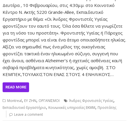
Δευτέρα , 10 Φεβρουαρίου, στις 4:30μ.μ. στο Κοινοτικό
Κέντρο Ν. Ακτής 5220 Grande-Allee, Εκπαιδευτικό
Εργαστήριο με θέμα: «Οι Άνδρες Φροντιστές Υγείας
φροντίζουν τον εαυτό τους. Όλα όσα θέλετε να γνωρίζετε
για τη νόσο του προστάτη». Φροντιστής Υγείας ή Πάροχος
φροντίδας μπορεί να είναι ένα άτομο οποιασδήποτε ηλικίας.
Αξίζει να σημειωθεί πως ένα μέλος της οικογένειας
φροντίζει τακτικά έναν ηλικιωμένο σύζυγο, συγγενή που
έχει άνοια, ασθένεια Alzheimer’s ή σχετικές ασθένειες και/ή
σοβαρά προβλήματα κινητικότητας, χωρίς αμοιβή. ΣΤΟ
ΚΕΜΠΕΚ,ΤΟΥΛΑΧΙΣΤΟΝ ΕΝΑΣ ΣΤΟΥΣ 4 ΕΝΗΛΙΚΟΥΣ…
READ MORE
,
,
,
Montreal
ΕΥ ΖΗΝ
ΟΡΓΑΝΙΣΜΟΙ
Άνδρες Φροντιστές Υγείας
,
,
Εκπαιδευτικό Εργαστήριο
Κοινωνικές υπηρεσίες ΕΚΜΜ
Προστάτης
Leave a comment