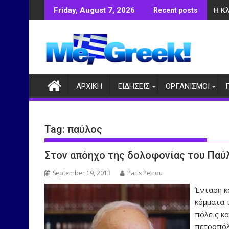
Skip
Η Κ
Friday, August 7, 2026
Recent posts
to
content
ΑΡΧΙΚΗ
ΕΙΔΗΣΕΙΣ
ΟΡΓΑΝΙΣΜΟΙ
Tag:
παύλος
Στον απόηχο της δολοφονίας του Πα
September 19, 2013
Paris Petrou
Ένταση κ
κόμματα 
πόλεις κ
πετροπόλ