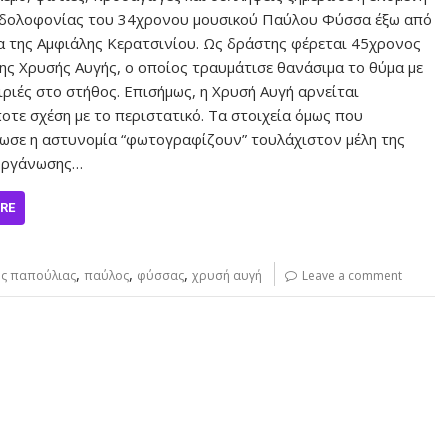
 δολοφονίας του 34χρονου μουσικού Παύλου Φύσσα έξω από
α της Αμφιάλης Κερατσινίου. Ως δράστης φέρεται 45χρονος
ης Χρυσής Αυγής, ο οποίος τραυμάτισε θανάσιμα το θύμα με
ιριές στο στήθος. Επισήμως, η Χρυσή Αυγή αρνείται
οτε σχέση με το περιστατικό. Τα στοιχεία όμως που
ωσε η αστυνομία “φωτογραφίζουν” τουλάχιστον μέλη της
οργάνωσης…
RE
,
,
,
ς παπούλιας
παύλος
φύσσας
χρυσή αυγή
Leave a comment