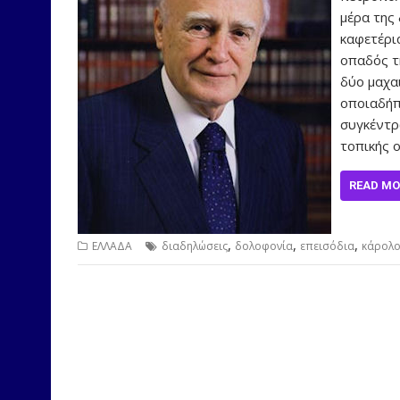
μέρα της
καφετέρι
οπαδός τ
δύο μαχα
οποιαδήπ
συγκέντρ
τοπικής 
READ MO
,
,
,
ΕΛΛΑΔΑ
διαδηλώσεις
δολοφονία
επεισόδια
κάρολο