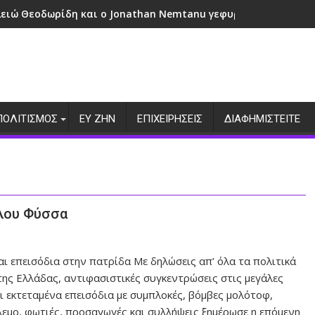
λειώ Θεοδωρίδη και ο Jonathan Nemtanu γεφυρώνουν πολιτι
ΠΟΛΙΤΙΣΜΟΣ
ΕΥ ΖΗΝ
ΕΠΙΧΕΙΡΗΣΕΙΣ
ΔΙΑΦΗΜΙΣΤΕΙΤΕ
ύλου Φύσσα
αι επεισόδια στην πατρίδα Με δηλώσεις απ’ όλα τα πολιτικά
της Ελλάδας, αντιφασιστικές συγκεντρώσεις στις μεγάλες
αι εκτεταμένα επεισόδια με συμπλοκές, βόμβες μολότοφ,
εμο, φωτιές, προσαγωγές και συλλήψεις ξημέρωσε η επόμενη