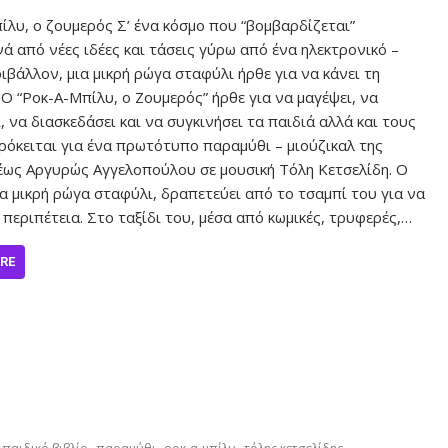
ίλυ, ο ζουμερός Σ’ ένα κόσμο που “βομβαρδίζεται”
ά από νέες ιδέες και τάσεις γύρω από ένα ηλεκτρονικό –
ιβάλλον, μια μικρή ρώγα σταφύλι ήρθε για να κάνει τη
Ο “Ροκ-Α-Μπίλυ, ο Ζουμερός” ήρθε για να μαγέψει, να
, να διασκεδάσει και να συγκινήσει τα παιδιά αλλά και τους
Πρόκειται για ένα πρωτότυπο παραμύθι – μιούζικαλ της
ως Αργυρώς Αγγελοπούλου σε μουσική Τόλη Κετσελίδη. Ο
ια μικρή ρώγα σταφύλι, δραπετεύει από το τσαμπί του για να
 περιπέτεια. Στο ταξίδι του, μέσα από κωμικές, τρυφερές,…
RE
,
,
,
,