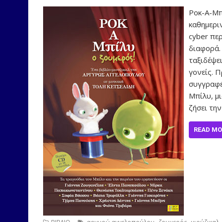
Ροκ-Α-Μπ
καθημεριν
cyber περ
διαφορά. 
ταξιδέψει
γονείς. 
συγγραφέ
Μπίλυ, μ
ζήσει την
READ MO
,
,