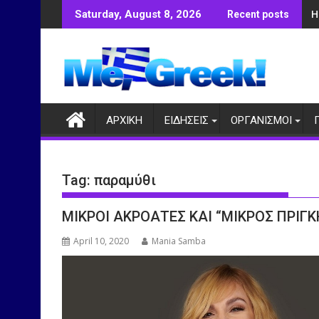
Skip
Η
Saturday, August 8, 2026
Recent posts
to
content
ΑΡΧΙΚΗ
ΕΙΔΗΣΕΙΣ
ΟΡΓΑΝΙΣΜΟΙ
Tag:
παραμύθι
ΜΙΚΡΟΙ ΑΚΡΟΑΤΕΣ ΚΑΙ “ΜΙΚΡΟΣ ΠΡΙΓ
April 10, 2020
Mania Samba