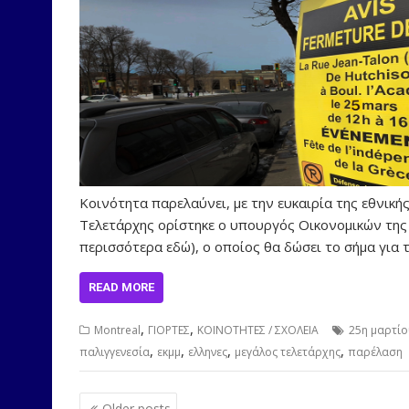
Κοινότητα παρελαύνει, με την ευκαιρία της εθνική
Τελετάρχης ορίστηκε ο υπουργός Οικονομικών της κ
περισσότερα εδώ), ο οποίος θα δώσει το σήμα για τ
READ MORE
,
,
Montreal
ΓΙΟΡΤΕΣ
ΚΟΙΝΟΤΗΤΕΣ / ΣΧΟΛΕΙΑ
25η μαρτί
,
,
,
,
παλιγγενεσία
εκμμ
ελληνες
μεγάλος τελετάρχης
παρέλαση
Posts
Older posts