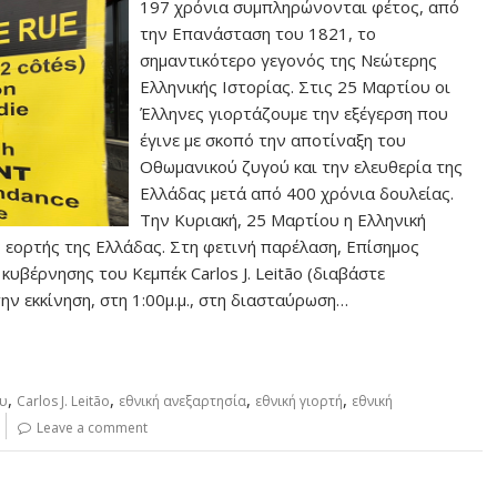
197 χρόνια συμπληρώνονται φέτος, από
την Επανάσταση του 1821, το
σημαντικότερο γεγονός της Νεώτερης
Ελληνικής Ιστορίας. Στις 25 Μαρτίου οι
Έλληνες γιορτάζουμε την εξέγερση που
έγινε με σκοπό την αποτίναξη του
Οθωμανικού ζυγού και την ελευθερία της
Ελλάδας μετά από 400 χρόνια δουλείας.
Την Κυριακή, 25 Μαρτίου η Ελληνική
ς εορτής της Ελλάδας. Στη φετινή παρέλαση, Επίσημος
υβέρνησης του Κεμπέκ Carlos J. Leitão (διαβάστε
ην εκκίνηση, στη 1:00μ.μ., στη διασταύρωση…
,
,
,
,
ου
Carlos J. Leitão
εθνική ανεξαρτησία
εθνική γιορτή
εθνική
Leave a comment