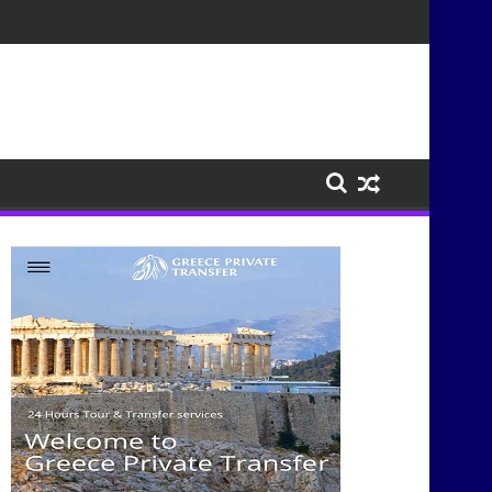
σμός στο Μόντρεαλ