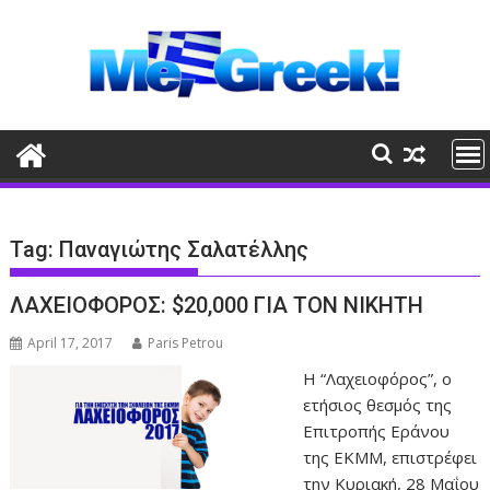
Skip
to
content
Tag:
Παναγιώτης Σαλατέλλης
ΛΑΧΕΙΟΦΟΡΟΣ: $20,000 ΓΙΑ ΤΟΝ ΝΙΚΗΤΗ
April 17, 2017
Paris Petrou
Η “Λαχειοφόρος”, ο
ετήσιος θεσμός της
Επιτροπής Εράνου
της ΕΚΜΜ, επιστρέφει
την Κυριακή, 28 Μαΐου