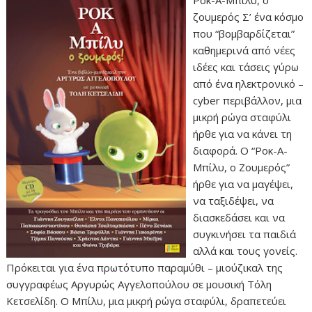
ζουμερός Σ’ ένα κόσμο
που “βομβαρδίζεται”
καθημερινά από νέες
ιδέες και τάσεις γύρω
από ένα ηλεκτρονικό –
cyber περιβάλλον, μια
μικρή ρώγα σταφύλι
ήρθε για να κάνει τη
διαφορά. Ο “Ροκ-Α-
Μπίλυ, ο Ζουμερός”
ήρθε για να μαγέψει,
να ταξιδέψει, να
διασκεδάσει και να
συγκινήσει τα παιδιά
αλλά και τους γονείς.
Πρόκειται για ένα πρωτότυπο παραμύθι – μιούζικαλ της
συγγραφέως Αργυρώς Αγγελοπούλου σε μουσική Τόλη
Κετσελίδη. Ο Μπίλυ, μια μικρή ρώγα σταφύλι, δραπετεύει