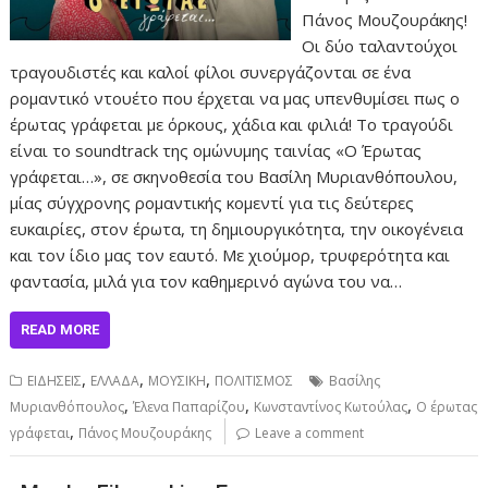
Πάνος Μουζουράκης!
Οι δύο ταλαντούχοι
τραγουδιστές και καλοί φίλοι συνεργάζονται σε ένα
ρομαντικό ντουέτο που έρχεται να μας υπενθυμίσει πως ο
έρωτας γράφεται με όρκους, χάδια και φιλιά! Το τραγούδι
είναι το soundtrack της ομώνυμης ταινίας «Ο Έρωτας
γράφεται…», σε σκηνοθεσία του Βασίλη Μυριανθόπουλου,
μίας σύγχρονης ρομαντικής κομεντί για τις δεύτερες
ευκαιρίες, στον έρωτα, τη δημιουργικότητα, την οικογένεια
και τον ίδιο μας τον εαυτό. Με χιούμορ, τρυφερότητα και
φαντασία, μιλά για τον καθημερινό αγώνα του να…
READ MORE
,
,
,
ΕΙΔΗΣΕΙΣ
ΕΛΛΑΔΑ
ΜΟΥΣΙΚΗ
ΠΟΛΙΤΙΣΜΟΣ
Βασίλης
,
,
,
Μυριανθόπουλος
Έλενα Παπαρίζου
Κωνσταντίνος Κωτούλας
Ο έρωτας
,
γράφεται
Πάνος Μουζουράκης
Leave a comment