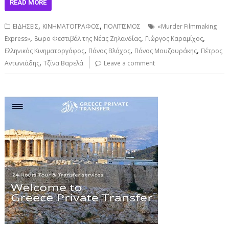
READ MORE
,
,
ΕΙΔΗΣΕΙΣ
ΚΙΝΗΜΑΤΟΓΡΑΦΟΣ
ΠΟΛΙΤΙΣΜΟΣ
«Murder Filmmaking
,
,
,
Express»
8ωρο Φεστιβάλ της Νέας Ζηλανδίας
Γιώργος Καραμίχος
,
,
,
Ελληνικός Κινηματοργάφος
Πάνος Βλάχος
Πάνος Μουζουράκης
Πέτρος
,
Αντωνιάδης
Τζίνα Βαρελά
Leave a comment