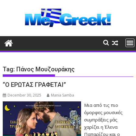
Skip
to
content
Tag:
Πάνος Μουζουράκης
“Ο ΕΡΩΤΑΣ ΓΡΑΦΕΤΑΙ”
December 30, 2025
Mania Samba
Μια από τις πιο
όμορφες μουσικές
συμπράξεις μάς
χαρίζει η Έλενα
Παπαρίζου και ο