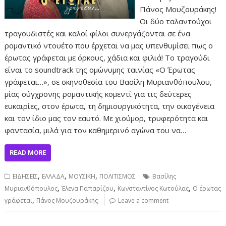
Πάνος Μουζουράκης!
Οι δύο ταλαντούχοι
τραγουδιστές και καλοί φίλοι συνεργάζονται σε ένα
ρομαντικό ντουέτο που έρχεται να μας υπενθυμίσει πως ο
έρωτας γράφεται με όρκους, χάδια και φιλιά! Το τραγούδι
είναι το soundtrack της ομώνυμης ταινίας «Ο Έρωτας
γράφεται…», σε σκηνοθεσία του Βασίλη Μυριανθόπουλου,
μίας σύγχρονης ρομαντικής κομεντί για τις δεύτερες
ευκαιρίες, στον έρωτα, τη δημιουργικότητα, την οικογένεια
και τον ίδιο μας τον εαυτό. Με χιούμορ, τρυφερότητα και
φαντασία, μιλά για τον καθημερινό αγώνα του να…
READ MORE
,
,
,
ΕΙΔΗΣΕΙΣ
ΕΛΛΑΔΑ
ΜΟΥΣΙΚΗ
ΠΟΛΙΤΙΣΜΟΣ
Βασίλης
,
,
,
Μυριανθόπουλος
Έλενα Παπαρίζου
Κωνσταντίνος Κωτούλας
Ο έρωτας
,
γράφεται
Πάνος Μουζουράκης
Leave a comment