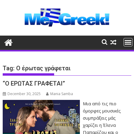
Skip
to
content
Tag:
Ο έρωτας γράφεται
“Ο ΕΡΩΤΑΣ ΓΡΑΦΕΤΑΙ”
December 30, 2025
Mania Samba
Μια από τις πιο
όμορφες μουσικές
συμπράξεις μάς
χαρίζει η Έλενα
Παπαρίζου και ο