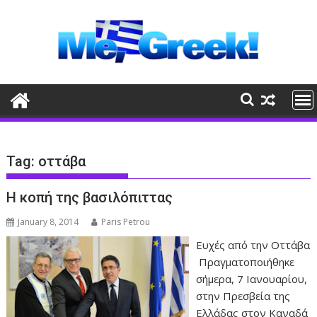
Skip
to
content
Tag:
οττάβα
Η κοπή της βασιλόπιττας
January 8, 2014
Paris Petrou
Ευχές από την Οττάβα
Πραγματοποιήθηκε
σήμερα, 7 Ιανουαρίου,
στην Πρεσβεία της
Ελλάδας στον Καναδά