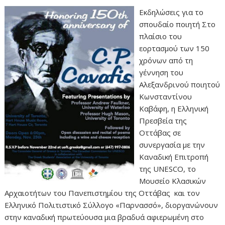
Εκδηλώσεις για το
σπουδαίο ποιητή Στο
πλαίσιο του
εορτασμού των 150
χρόνων από τη
γέννηση του
Αλεξανδρινού ποιητού
Κωνσταντίνου
Καβάφη, η Ελληνική
Πρεσβεία της
Οττάβας σε
συνεργασία με την
Καναδική Επιτροπή
της UNESCO, το
Μουσείο Κλασικών
Αρχαιοτήτων του Πανεπιστημίου της Οττάβας και τον
Ελληνικό Πολιτιστικό Σύλλογο «Παρνασσό», διοργανώνουν
στην καναδική πρωτεύουσα μια βραδυά αφιερωμένη στο