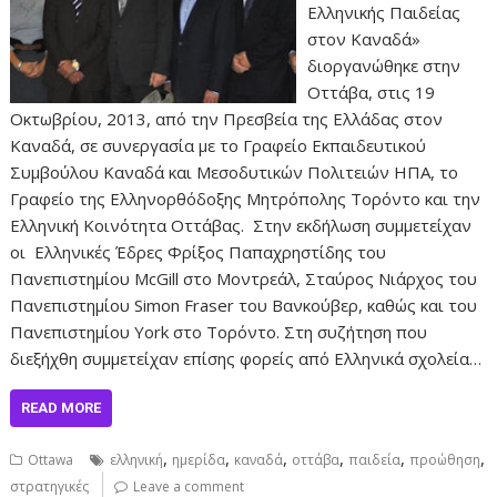
Ελληνικής Παιδείας
στον Καναδά»
διοργανώθηκε στην
Οττάβα, στις 19
Οκτωβρίου, 2013, από την Πρεσβεία της Ελλάδας στον
Καναδά, σε συνεργασία με το Γραφείο Εκπαιδευτικού
Συμβούλου Καναδά και Μεσοδυτικών Πολιτειών ΗΠΑ, το
Γραφείο της Ελληνορθόδοξης Μητρόπολης Τορόντο και την
Ελληνική Κοινότητα Οττάβας. Στην εκδήλωση συμμετείχαν
οι Ελληνικές Έδρες Φρίξος Παπαχρηστίδης του
Πανεπιστημίου McGill στο Μοντρεάλ, Σταύρος Νιάρχος του
Πανεπιστημίου Simon Fraser του Βανκούβερ, καθώς και του
Πανεπιστημίου York στο Τορόντο. Στη συζήτηση που
διεξήχθη συμμετείχαν επίσης φορείς από Ελληνικά σχολεία…
READ MORE
,
,
,
,
,
,
Ottawa
ελληνική
ημερίδα
καναδά
οττάβα
παιδεία
προώθηση
στρατηγικές
Leave a comment