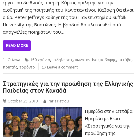
έργο του διεθνούς ποιητή. Κύριος ομιλητής για την
αισθητική της ποιητικής του Κωνσταντίνου Καβάφη θα είναι
ο δρ. Peter Jeffreys καθηγητής του Πανεπιστημίου Suffolk
University της Βοστώνης. Η βραδυά θα πλαισιωθεί από
απαγγελίες ποιημάτων του…
READ MORE
,
,
,
,
Ottawa
150 χρόνια
εκδηλώσεις
κωνσταντίνος καβάφης
οττάβα
,
ποιητής
τορόντο
Leave a comment
Στρατηγικές για την προώθηση της Ελληνικής
Παιδείας στον Καναδά
October 25, 2013
Paris Petrou
Ημερίδα στην Οττάβα
Ημερίδα με θέμα
«Στρατηγικές για την
προώθηση της