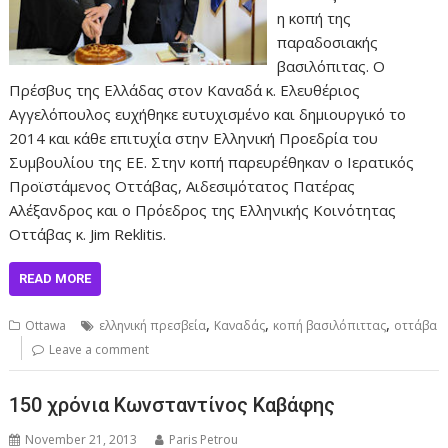
η κοπή της
παραδοσιακής
βασιλόπιτας. Ο
Πρέσβυς της Ελλάδας στον Καναδά κ. Ελευθέριος
Αγγελόπουλος ευχήθηκε ευτυχισμένο και δημιουργικό το
2014 και κάθε επιτυχία στην Ελληνική Προεδρία του
Συμβουλίου της ΕΕ. Στην κοπή παρευρέθηκαν ο Ιερατικός
Προϊστάμενος Οττάβας, Αιδεσιμότατος Πατέρας
Αλέξανδρος και ο Πρόεδρος της Ελληνικής Κοινότητας
Οττάβας κ. Jim Reklitis.
READ MORE
,
,
,
Ottawa
ελληνική πρεσβεία
Καναδάς
κοπή βασιλόπιττας
οττάβα
Leave a comment
150 χρόνια Κωνσταντίνος Καβάφης
November 21, 2013
Paris Petrou