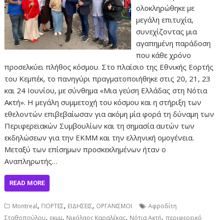
ολοκληρώθηκε με
μεγάλη επιτυχία,
συνεχίζοντας μια
αγαπημένη παράδοση
που κάθε χρόνο
προσελκύει πλήθος κόσμου. Στο πλαίσιο της Εθνικής Εορτής
του Κεμπέκ, το πανηγύρι πραγματοποιήθηκε στις 20, 21, 23
και 24 Ιουνίου, με σύνθημα «Μια γεύση Ελλάδας στη Νότια
Ακτή». Η μεγάλη συμμετοχή του κόσμου και η στήριξη των
εθελοντών επιβεβαίωσαν για ακόμη μία φορά τη δύναμη των
Περιφερειακών Συμβουλίων και τη σημασία αυτών των
εκδηλώσεων για την EKMM και την ελληνική ομογένεια.
Μεταξύ των επίσημων προσκεκλημένων ήταν ο
Αναπληρωτής…
READ MORE
,
,
,
Montreal
ΓΙΟΡΤΕΣ
ΕΙΔΗΣΕΙΣ
ΟΡΓΑΝΙΣΜΟΙ
Αφροδίτη
,
,
,
,
Σταθοπούλου
εκμμ
Νικόλαος Καραλέκας
Νότια Ακτή
περιφερεικό