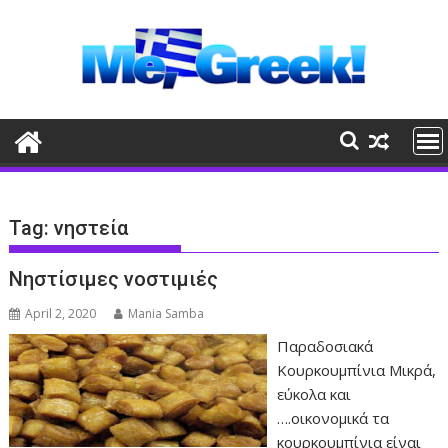
Skip
to
content
Tag:
νηστεία
Νηστίσιμες νοστιμιές
April 2, 2020
Mania Samba
Παραδοσιακά
Κουρκουμπίνια Μικρά,
εύκολα και
….οικονομικά τα
κουρκουμπίνια είναι