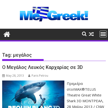
Skip
to
content
Tag:
μεγάλος
Ο Μεγάλος Λευκός Καρχαρίας σε 3D
May 28, 2013
Paris Petrou
Πρεμιέρα
στοIMAX®TELUS
Theatre Great White
Shark 3D ΜΟΝΤΡΕΑΛ,
28 Μαΐου 2013 / CNW