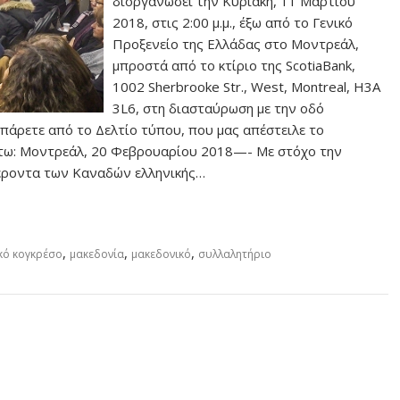
διοργανώσει την Κυριακή, 11 Μαρτίου
2018, στις 2:00 μ.μ., έξω από το Γενικό
Προξενείο της Ελλάδας στο Μοντρεάλ,
μπροστά από το κτίριο της ScotiaBank,
1002 Sherbrooke Str., West, Montreal, H3A
3L6, στη διασταύρωση με την οδό
πάρετε από το Δελτίο τύπου, που μας απέστειλε το
άτω: Μοντρεάλ, 20 Φεβρουαρίου 2018—- Με στόχο την
φέροντα των Καναδών ελληνικής…
,
,
,
κό κογκρέσο
μακεδονία
μακεδονικό
συλλαλητήριο