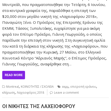
Μοντρεάλ, που πραγματο­ποιήθηκε την Τετάρτη, 6 Ιουνίου,
στα κεντρι­κά γραφεία της, παραδόθηκε η επιταγή των
$20,000 στον μεγάλο νικητή της «Λαχειοφόρου 2018»,
Παναγιώτη Ξένο. Ο Πρόεδρος της Επιτροπής Εράνου της
ΕΚΜΜ, Τάσ­σος Ξυπολιτάκης, ευχαρίστησε για μια ακό­μη
φορά τον Επίτιμο Πρόεδρο, Γιάννη Γε­ωργούδη, ο οποίος
παρέδωσε την επιταγή στον νικητή. Στη συγκινητική ομιλία
του κατά τη διάρκεια της κλήρωσης της «Λαχειοφόρου», που
πραγματοποιήθηκε την Κυριακή, 27 Μαΐου, στο Ελληνικό
Κοινοτικό Κέντρο “Αδριανός Μαρής”, ο Επίτιμος Πρόεδρος,
Γιάννης Γεωργούδης, αναφέρθηκε στη…
READ MORE
,
,
,
Montreal
ΚΟΙΝΟΤΗΤΕΣ / ΣΧΟΛΕΙΑ
εκμμ
επιτροπή εράνου
,
κλήρωση
Λαχειοφόρος 2018
Leave a comment
ΟΙ ΝΙΚΗΤΕΣ ΤΗΣ ΛΑΧΕΙΟΦΟΡΟΥ