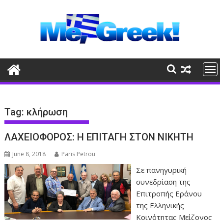
Skip
to
content
Tag:
κλήρωση
ΛΑΧΕΙΟΦΟΡΟΣ: Η ΕΠΙΤΑΓΗ ΣΤΟΝ ΝΙΚΗΤΗ
June 8, 2018
Paris Petrou
Σε πανηγυρική
συνεδρίαση της
Επιτρο­πής Εράνου
της Ελληνικής
Κοινότητας Μείζονος