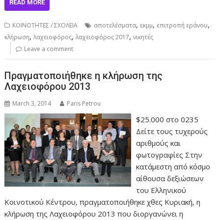
READ MORE
,
,
,
ΚΟΙΝΟΤΗΤΕΣ / ΣΧΟΛΕΙΑ
αποτελέσματα
εκμμ
επιτροπή εράνου
,
,
,
κλήρωση
λαχειοφόρος
λαχειοφόρος 2017
νικητές
Leave a comment
Πραγματοποιήθηκε η κλήρωση της
Λαχειοφόρου 2013
March 3, 2014
Paris Petrou
$25.000 στο 0235
Δείτε τους τυχερούς
αριθμούς και
φωτογραφίες Στην
κατάμεστη από κόσμο
αίθουσα δεξιώσεων
του Ελληνικού
Κοινοτικού Κέντρου, πραγματοποιήθηκε χθες Κυριακή, η
κλήρωση της Λαχειοφόρου 2013 που διοργανώνει η