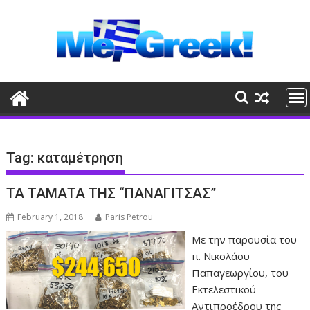
Skip
to
content
Tag:
καταμέτρηση
ΤΑ ΤΑΜΑΤΑ ΤΗΣ “ΠΑΝΑΓΙΤΣΑΣ”
February 1, 2018
Paris Petrou
Με την παρουσία του
π. Νικολάου
Παπαγεωργίου, του
Εκτελεστικού
Αντιπροέδρου της