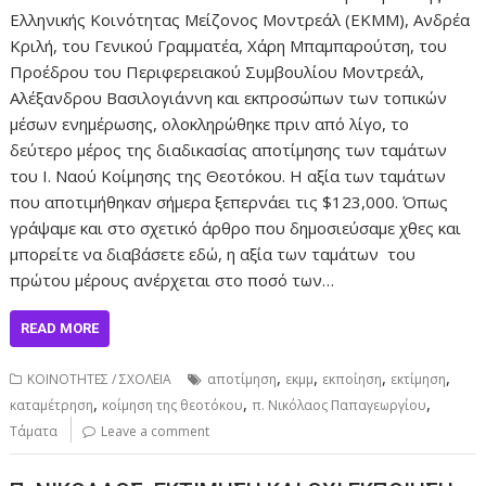
Ελληνικής Κοινότητας Μείζονος Μοντρεάλ (ΕΚΜΜ), Ανδρέα
Κριλή, του Γενικού Γραμματέα, Χάρη Μπαμπαρούτση, του
Προέδρου του Περιφερειακού Συμβουλίου Μοντρεάλ,
Αλέξανδρου Βασιλογιάννη και εκπροσώπων των τοπικών
μέσων ενημέρωσης, ολοκληρώθηκε πριν από λίγο, το
δεύτερο μέρος της διαδικασίας αποτίμησης των ταμάτων
του Ι. Ναού Κοίμησης της Θεοτόκου. Η αξία των ταμάτων
που αποτιμήθηκαν σήμερα ξεπερνάει τις $123,000. Όπως
γράψαμε και στο σχετικό άρθρο που δημοσιεύσαμε χθες και
μπορείτε να διαβάσετε εδώ, η αξία των ταμάτων του
πρώτου μέρους ανέρχεται στο ποσό των…
READ MORE
,
,
,
,
ΚΟΙΝΟΤΗΤΕΣ / ΣΧΟΛΕΙΑ
αποτίμηση
εκμμ
εκποίηση
εκτίμηση
,
,
,
καταμέτρηση
κοίμηση της θεοτόκου
π. Νικόλαος Παπαγεωργίου
Τάματα
Leave a comment