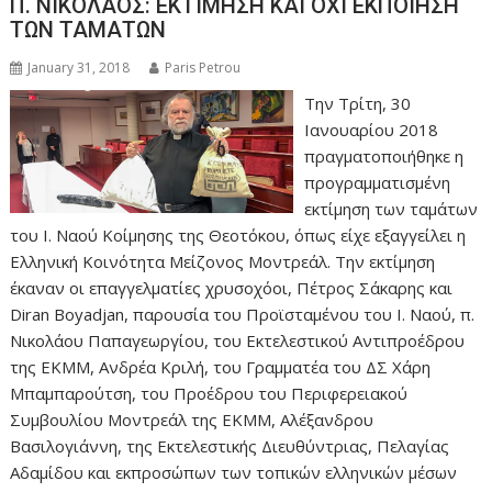
Π. ΝΙΚΟΛΑΟΣ: ΕΚΤΙΜΗΣΗ ΚΑΙ ΟΧΙ ΕΚΠΟΙΗΣΗ
ΤΩΝ ΤΑΜΑΤΩΝ
January 31, 2018
Paris Petrou
Την Τρίτη, 30
Ιανουαρίου 2018
πραγματοποιήθηκε η
προγραμματισμένη
εκτίμηση των ταμάτων
του Ι. Ναού Κοίμησης της Θεοτόκου, όπως είχε εξαγγείλει η
Ελληνική Κοινότητα Μείζονος Μοντρεάλ. Την εκτίμηση
έκαναν οι επαγγελματίες χρυσοχόοι, Πέτρος Σάκαρης και
Diran Boyadjan, παρουσία του Προϊσταμένου του Ι. Ναού, π.
Νικολάου Παπαγεωργίου, του Εκτελεστικού Αντιπροέδρου
της ΕΚΜΜ, Ανδρέα Κριλή, του Γραμματέα του ΔΣ Χάρη
Μπαμπαρούτση, του Προέδρου του Περιφερειακού
Συμβουλίου Μοντρεάλ της ΕΚΜΜ, Αλέξανδρου
Βασιλογιάννη, της Εκτελεστικής Διευθύντριας, Πελαγίας
Αδαμίδου και εκπροσώπων των τοπικών ελληνικών μέσων