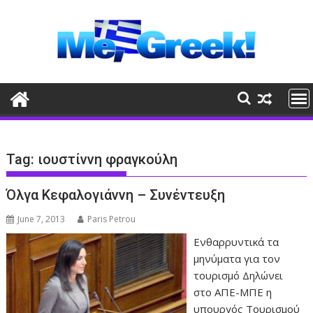
Skip
to
content
Tag:
ιουστίννη φραγκούλη
Όλγα Κεφαλογιάννη – Συνέντευξη
June 7, 2013
Paris Petrou
Ενθαρρυντικά τα
μηνύματα για τον
τουρισμό Δηλώνει
στο ΑΠΕ-ΜΠΕ η
υπουργός Τουρισμού