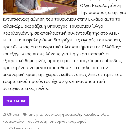
Όλγα Κεφαλογιάννη
Την αισιοδοξία της για
εντυπωσιακή αύξηση του τουρισμού στην Ελλάδα αυτό το
καλοκαίρι, εκφράζει η υπουργός Τουρισμού Όλγα
Κεφαλογιάννη, σε αποκλειστική συνέντευξη της στο ΑΠΕ-
ΜΠΕ. Η κ. Κεφαλογιάννη διατρέχει τις αγορές του κόσμου,
προωθώντας «τα συγκριτικά πλεονεκτήματα της Ελλάδας»
και εξηγώντας «τους λόγους γιατί η χώρα παραμένει
εξαιρετικά δημοφιλής προορισμός, σε παγκόσμιο επίπεδο»,
προκειμένου να μεγιστοποιηθούν τα οφέλη από την
οικονομική κρίση της χώρας, καθώς, όπως λέει, οι τιμές του
τουριστικού προϊόντος έχουν γίνει ικανοποιητικά
ανταγωνιστικές πλέον…
READ MORE
,
,
,
Ottawa
απε-μπε
ιουστίννη φραγκούλη
Καναδάς
όλγα
,
,
κεφαλογιάννη
συνέντευξη
υπουργός τουρισμού
Leave a comment