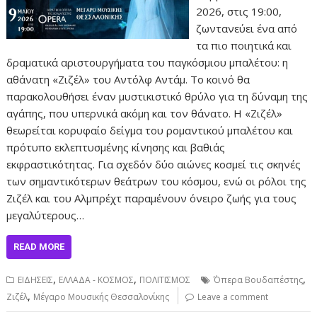
2026, στις 19:00​,
ζωντανεύει ένα από
τα πιο ποιητικά και
δραματικά αριστουργήματα του παγκόσμιου μπαλέτου: η
αθάνατη «Ζιζέλ» του Αντόλφ Αντάμ. Το κοινό θα
παρακολουθήσει έναν μυστικιστικό θρύλο για τη δύναμη της
αγάπης, που υπερνικά ακόμη και τον θάνατο. Η «Ζιζέλ»
θεωρείται κορυφαίο δείγμα του ρομαντικού μπαλέτου και
πρότυπο εκλεπτυσμένης κίνησης και βαθιάς
εκφραστικότητας. Για σχεδόν δύο αιώνες κοσμεί τις σκηνές
των σημαντικότερων θεάτρων του κόσμου, ενώ οι ρόλοι της
Ζιζέλ και του Αλμπρέχτ παραμένουν όνειρο ζωής για τους
μεγαλύτερους…
READ MORE
,
,
,
ΕΙΔΗΣΕΙΣ
ΕΛΛΑΔΑ - ΚΟΣΜΟΣ
ΠΟΛΙΤΙΣΜΟΣ
΄Όπερα Βουδαπέστης
,
Ζιζέλ
Μέγαρο Μουσικής Θεσσαλονίκης
Leave a comment