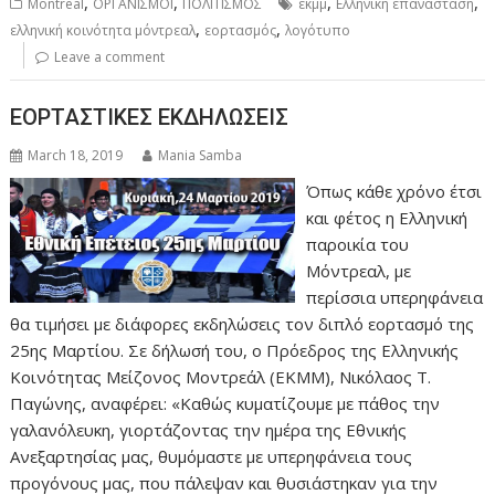
,
,
,
,
Montreal
ΟΡΓΑΝΙΣΜΟΙ
ΠΟΛΙΤΙΣΜΟΣ
εκμμ
Ελληνική επανάσταση
,
,
ελληνική κοινότητα μόντρεαλ
εορτασμός
λογότυπο
Leave a comment
ΕΟΡΤΑΣΤΙΚΕΣ ΕΚΔΗΛΩΣΕΙΣ
March 18, 2019
Mania Samba
Όπως κάθε χρόνο έτσι
και φέτος η Ελληνική
παροικία του
Μόντρεαλ, με
περίσσια υπερηφάνεια
θα τιμήσει με διάφορες εκδηλώσεις τον διπλό εορτασμό της
25ης Μαρτίου. Σε δήλωσή του, ο Πρόεδρος της Ελληνικής
Κοινότητας Μείζονος Μοντρεάλ (ΕΚΜΜ), Νικόλαος Τ.
Παγώνης, αναφέρει: «Καθώς κυματίζουμε με πάθος την
γαλανόλευκη, γιορτάζοντας την ημέρα της Εθνικής
Ανεξαρτησίας μας, θυμόμαστε με υπερηφάνεια τους
προγόνους μας, που πάλεψαν και θυσιάστηκαν για την