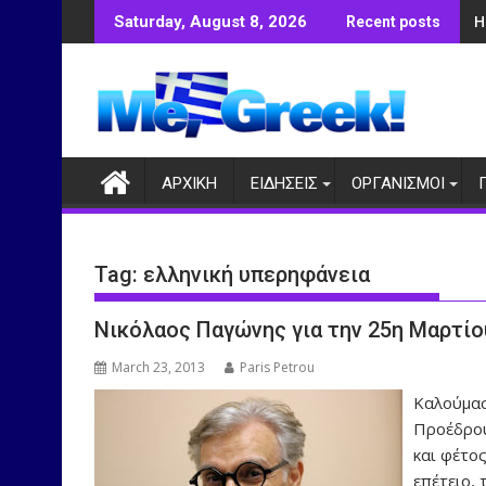
Skip
Η
Saturday, August 8, 2026
Recent posts
to
content
ΑΡΧΙΚΗ
ΕΙΔΗΣΕΙΣ
ΟΡΓΑΝΙΣΜΟΙ
Tag:
ελληνική υπερηφάνεια
Νικόλαος Παγώνης για την 25η Μαρτίο
March 23, 2013
Paris Petrou
Καλούμασ
Προέδρου
και φέτος
επέτειο, 