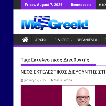
Skip
Η Κ
Friday, August 7, 2026
Recent posts
to
content
ΑΡΧΙΚΗ
ΕΙΔΗΣΕΙΣ
ΟΡΓΑΝΙΣΜΟΙ
Tag:
Εκτελεστικός Διευθυντής
ΝΕΟΣ ΕΚΤΕΛΕΣΤΙΚΟΣ ΔΙΕΥΘΥΝΤΗΣ Σ
January 12, 2022
Mania Samba