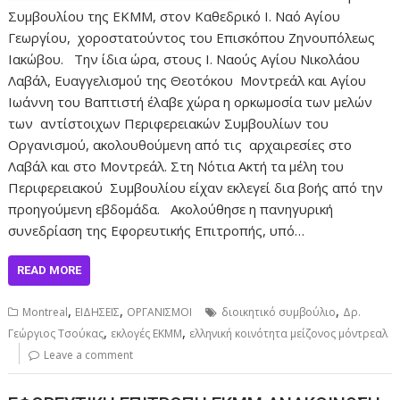
Συμβουλίου της ΕΚΜΜ, στον Καθεδρικό Ι. Ναό Αγίου
Γεωργίου, χοροστατούντος του Επισκόπου Ζηνουπόλεως
Ιακώβου. Την ίδια ώρα, στους Ι. Ναούς Αγίου Νικολάου
Λαβάλ, Ευαγγελισμού της Θεοτόκου Μοντρεάλ και Αγίου
Ιωάννη του Βαπτιστή έλαβε χώρα η ορκωμοσία των μελών
των αντίστοιχων Περιφερειακών Συμβουλίων του
Οργανισμού, ακολουθούμενη από τις αρχαιρεσίες στο
Λαβάλ και στο Μοντρεάλ. Στη Νότια Ακτή τα μέλη του
Περιφερειακού Συμβουλίου είχαν εκλεγεί δια βοής από την
προηγούμενη εβδομάδα. Ακολούθησε η πανηγυρική
συνεδρίαση της Εφορευτικής Επιτροπής, υπό…
READ MORE
,
,
,
Montreal
ΕΙΔΗΣΕΙΣ
ΟΡΓΑΝΙΣΜΟΙ
διοικητικό συμβούλιο
Δρ.
,
,
Γεώργιος Τσούκας
εκλογές ΕΚΜΜ
ελληνική κοινότητα μείζονος μόντρεαλ
Leave a comment