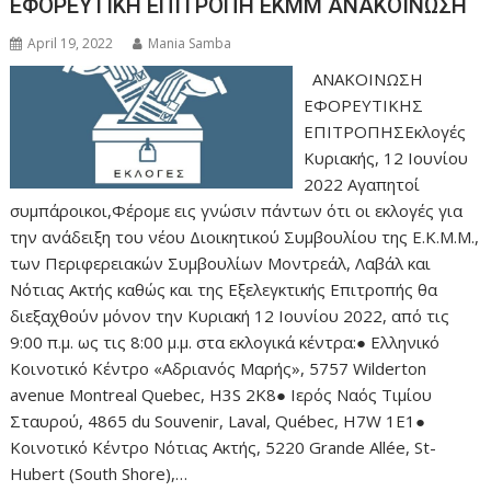
ΕΦΟΡΕΥΤΙΚΗ ΕΠΙΤΡΟΠΗ ΕΚΜΜ ΑΝΑΚΟΙΝΩΣΗ
April 19, 2022
Mania Samba
ΑΝΑΚΟΙΝΩΣΗ
ΕΦΟΡΕΥΤΙΚΗΣ
ΕΠΙΤΡΟΠΗΣΕκλογές
Κυριακής, 12 Ιουνίου
2022 Αγαπητοί
συμπάροικοι,Φέρομε εις γνώσιν πάντων ότι οι εκλογές για
την ανάδειξη του νέου Διοικητικού Συμβουλίου της Ε.Κ.Μ.Μ.,
των Περιφερειακών Συμβουλίων Μοντρεάλ, Λαβάλ και
Νότιας Ακτής καθώς και της Εξελεγκτικής Επιτροπής θα
διεξαχθούν μόνον την Κυριακή 12 Ιουνίου 2022, από τις
9:00 π.μ. ως τις 8:00 μ.μ. στα εκλογικά κέντρα:● Ελληνικό
Κοινοτικό Κέντρο «Αδριανός Μαρής», 5757 Wilderton
avenue Montreal Quebec, H3S 2K8● Ιερός Ναός Τιμίου
Σταυρού, 4865 du Souvenir, Laval, Québec, H7W 1E1●
Κοινοτικό Κέντρο Νότιας Ακτής, 5220 Grande Allée, St-
Hubert (South Shore),…