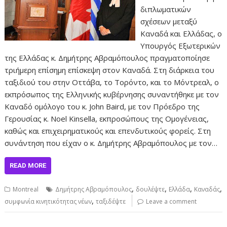
διπλωματικών
σχέσεων μεταξύ
Καναδά και Ελλάδας, ο
Υπουργός Εξωτερικών
της Ελλάδας κ. Δημήτρης Αβραμόπουλος πραγματοποίησε
τριήμερη επίσημη επίσκεψη στον Καναδά. Στη διάρκεια του
ταξιδιού του στην Οττάβα, το Τορόντο, και το Μόντρεαλ, ο
εκπρόσωπος της Ελληνικής κυβέρνησης συναντήθηκε με τον
Καναδό ομόλογο του κ. John Baird, με τον Πρόεδρο της
Γερουσίας κ. Noel Kinsella, εκπροσώπους της Ομογένειας,
καθώς και επιχειρηματικούς και επενδυτικούς φορείς. Στη
συνάντηση που είχαν ο κ. Δημήτρης Αβραμόπουλος με τον…
READ MORE
,
,
,
,
Montreal
Δημήτρης Αβραμόπουλος
δουλέψτε
Ελλάδα
Καναδάς
,
συμφωνία κινητικότητας νέων
ταξιδέψτε
Leave a comment