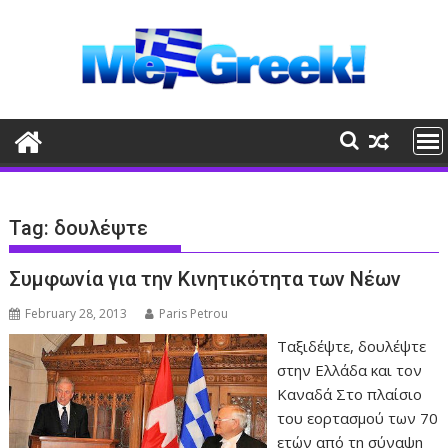
Skip
to
content
Tag:
δουλέψτε
Συμφωνία για την Κινητικότητα των Νέων
February 28, 2013
Paris Petrou
Ταξιδέψτε, δουλέψτε
στην Ελλάδα και τον
Καναδά Στο πλαίσιο
του εορτασμού των 70
ετών από τη σύναψη