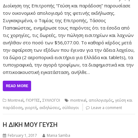
Διοίκηση της Επιτροπής “Γεύση και παράδοση” παρουσίασε
τον οικονομικό απολογισμό της φετινής εκδήλωσης.
Συγκεκριμένα, ο Ταμίας της Επιτροπής, Τάσσος
Παπακώστας, ενημέρωσε τους παρόντες ότι τα έσοδα από
τις χορηγίες, τις δωρεές, την πώληση εισιτηρίων και λαχνών
ανήλθαν στο ποσό των $56,077.00. Το καθαρό κέρδος μετά
την αφαίρεση των εξόδων που έγιναν για την άδεια λαχείου,
τα δώρα (2 αεροπορικά εισιτήρια για Ελλάδα και tablets), τα
τυπογραφικά, την αγορά τροφίμων, τα διαφημιστικά και την
οπτικοακουστική εγκατάσταση, ανήλθε…
READ MORE
,
,
,
,
Montreal
ΓΙΟΡΤΕΣ
ΣΥΛΛΟΓΟΙ
montreal
απολογισμός
γεύση και
,
,
,
παράδοση
γιορτή
εκδηλώσεις
σύλλογοι
Leave a comment
Η ΔΙΚΗ ΜΟΥ ΓΕΥΣΗ
February 1, 2017
Mania Samba